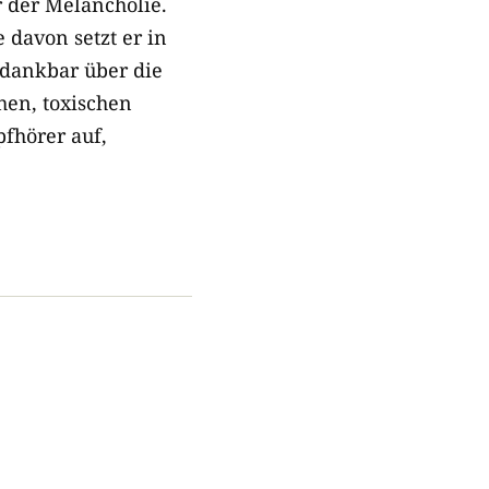
 der Melancholie.
e davon setzt er in
 dankbar über die
hen, toxischen
fhörer auf,