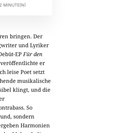
2
MINUTE(N)
ren bringen. Der
gwriter und Lyriker
 Debüt-EP
Für den
eröffentlichte er
ch leise Poet setzt
echende musikalische
ibel klingt, und die
er
ntrabass. So
rund, sondern
, ergeben Harmonien