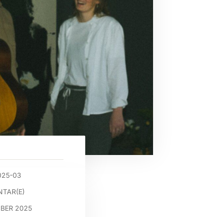
025-03
TAR(E)
MBER 2025