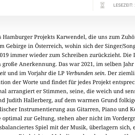

LESEZEIT:
s Hamburger Projekts Karwendel, die uns zum Zuhö
m Gebirge in Österreich, wohin sich der Singer/Son
 2019 immer wieder zum Schreiben zurückzieht. Die
 große Anerkennung. Das war 2021, im selben Jahr v
eit
und im Vorjahr die LP
Verbunden sein
. Der ziemli
ation der Worte und findet für jedes Projekt entspr
l arrangiert er Stimmen, seine, die weich und sens
d Judith Hallerberg, auf dem warmen Grund folkig
scher Instrumentierung aus Gitarren, Piano und Ko
optimal zur Geltung, stehen aber nicht im Vorderg
usbalanciertes Spiel mit der Musik, überlagern sich