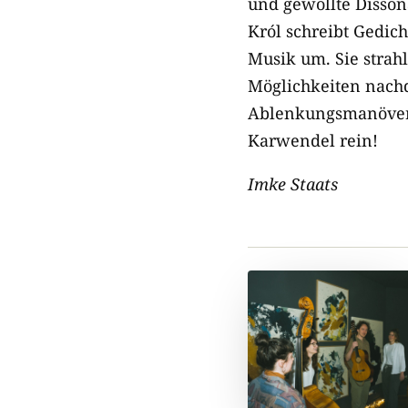
und gewollte Disson
Król schreibt Gedich
Musik um. Sie strah
Möglichkeiten nachd
Ablenkungsmanövern.
Karwendel rein!
Imke Staats