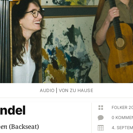
AUDIO
|
VON ZU HAUSE
ndel

FOLKER 2

0 KOMMEN
ben
(Backseat)

4. SEPTE