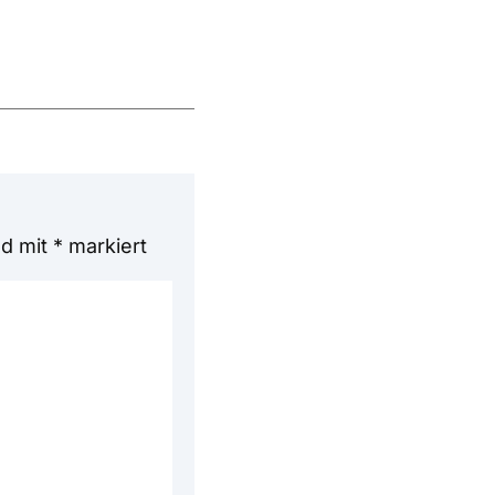
nd mit
*
markiert