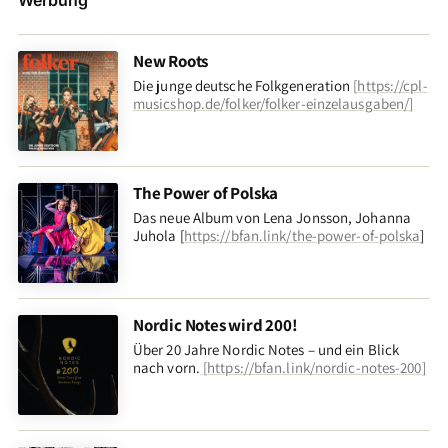
Werbung
New Roots
Die junge deutsche Folkgeneration
[
https://cpl-
musicshop.de/folker/folker-einzelausgaben/
]
The Power of Polska
Das neue Album von Lena Jonsson, Johanna
Juhola [
https://bfan.link/the-power-of-polska
]
Nordic Notes wird 200!
Über 20 Jahre Nordic Notes – und ein Blick
nach vorn
.
[
https://bfan.link/nordic-notes-200
]