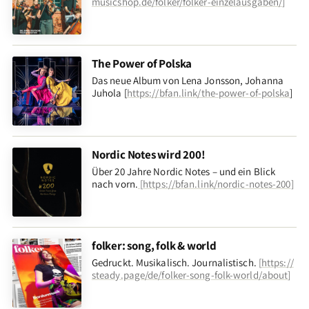
musicshop.de/folker/folker-einzelausgaben/
]
The Power of Polska
Das neue Album von Lena Jonsson, Johanna
Juhola [
https://bfan.link/the-power-of-polska
]
Nordic Notes wird 200!
Über 20 Jahre Nordic Notes – und ein Blick
nach vorn
.
[
https://bfan.link/nordic-notes-200
]
folker: song, folk & world
Gedruckt. Musikalisch. Journalistisch.
[
https://
steady.page/de/folker-song-folk-world/about
]