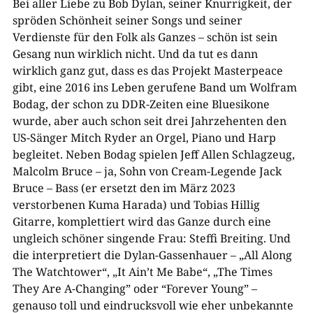
Bei aller Liebe zu Bob Dylan, seiner Knurrigkeit, der
spröden Schönheit seiner Songs und seiner
Verdienste für den Folk als Ganzes – schön ist sein
Gesang nun wirklich nicht. Und da tut es dann
wirklich ganz gut, dass es das Projekt Masterpeace
gibt, eine 2016 ins Leben gerufene Band um Wolfram
Bodag, der schon zu DDR-Zeiten eine Bluesikone
wurde, aber auch schon seit drei Jahrzehenten den
US-Sänger Mitch Ryder an Orgel, Piano und Harp
begleitet. Neben Bodag spielen Jeff Allen Schlagzeug,
Malcolm Bruce – ja, Sohn von Cream-Legende Jack
Bruce – Bass (er ersetzt den im März 2023
verstorbenen Kuma Harada) und Tobias Hillig
Gitarre, komplettiert wird das Ganze durch eine
ungleich schöner singende Frau: Steffi Breiting. Und
die interpretiert die Dylan-Gassenhauer – „All Along
The Watchtower“, „It Ain’t Me Babe“, „The Times
They Are A-Changing” oder “Forever Young” –
genauso toll und eindrucksvoll wie eher unbekannte