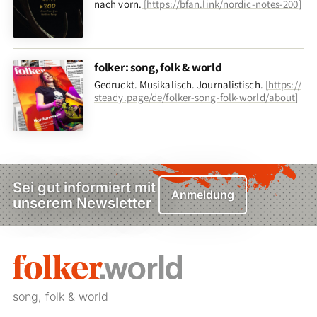
nach vorn
.
[
https://bfan.link/nordic-notes-200
]
folker: song, folk & world
Gedruckt. Musikalisch. Journalistisch.
[
https://
steady.page/de/folker-song-folk-world/about
]
Sei gut informiert mit
Anmeldung
unserem Newsletter
song, folk & world