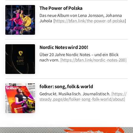
The Power of Polska
Das neue Album von Lena Jonsson, Johanna
Juhola [
https://bfan.link/the-power-of-polska
]
Nordic Notes wird 200!
Über 20 Jahre Nordic Notes – und ein Blick
nach vorn
.
[
https://bfan.link/nordic-notes-200
]
folker: song, folk & world
Gedruckt. Musikalisch. Journalistisch.
[
https://
steady.page/de/folker-song-folk-world/about
]