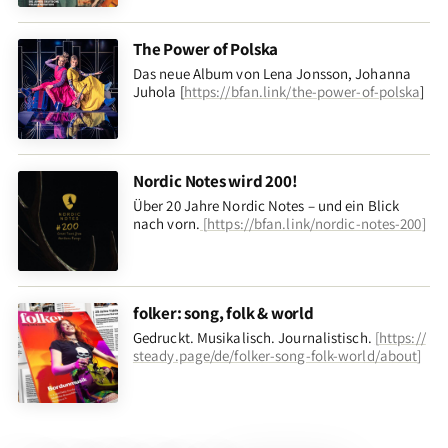
The Power of Polska
Das neue Album von Lena Jonsson, Johanna
Juhola [
https://bfan.link/the-power-of-polska
]
Nordic Notes wird 200!
Über 20 Jahre Nordic Notes – und ein Blick
nach vorn
.
[
https://bfan.link/nordic-notes-200
]
folker: song, folk & world
Gedruckt. Musikalisch. Journalistisch.
[
https://
steady.page/de/folker-song-folk-world/about
]