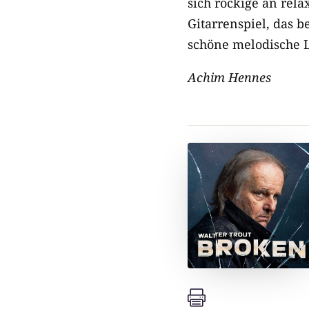
sich rockige an rela
Gitarrenspiel, das b
schöne melodische L
Achim Hennes
