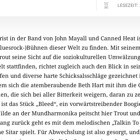

LESEZEIT:
rist in der Band von John Mayall und Canned Heat is
Bluesrock-)Bühnen dieser Welt zu finden. Mit sein
rout seine Sicht auf die soziokulturellen Umwälzung
lt stattfinden, richtet zugleich auch den Blick in se
fen und diverse harte Schicksalsschläge gezeichnet 
dem sich die atemberaubende Beth Hart mit ihm die G
en, die sich bei aller Bitterkeit weigern, daran zu 
ist das Stück „Bleed“, ein vorwärtstreibender Boogi
ilde an der Mundharmonika peitscht hier Trout un
ang zurück geht es mit dem melodischen „Talkin To
he Sitar spielt. Für Abwechslung ist also gesorgt, un