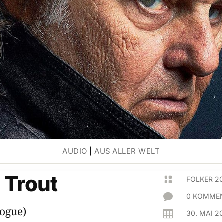
AUDIO
|
AUS ALLER WELT
 Trout

FOLKER 2

0 KOMMEN
ogue)

30. MAI 2