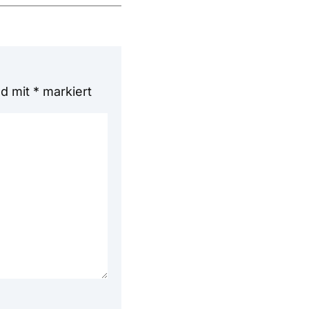
nd mit
*
markiert