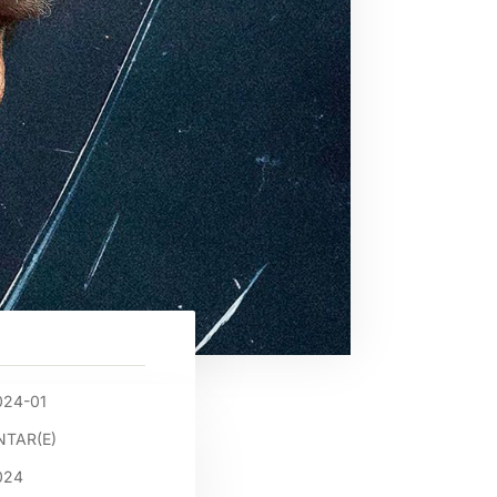
024-01
TAR(E)
024