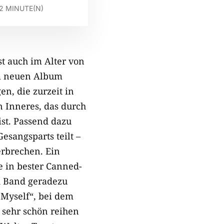
2
MINUTE(N)
t auch im Alter von
em neuen Album
en, die zurzeit in
in Inneres, das durch
ist. Passend dazu
esangsparts teilt –
zerbrechen. Ein
e in bester Canned-
d Band geradezu
 Myself“, bei dem
d sehr schön reihen