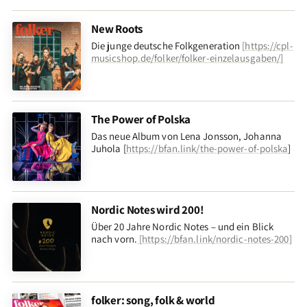
New Roots
Die junge deutsche Folkgeneration
[
https://cpl-
musicshop.de/folker/folker-einzelausgaben/
]
The Power of Polska
Das neue Album von Lena Jonsson, Johanna
Juhola [
https://bfan.link/the-power-of-polska
]
Nordic Notes wird 200!
Über 20 Jahre Nordic Notes – und ein Blick
nach vorn
.
[
https://bfan.link/nordic-notes-200
]
folker: song, folk & world