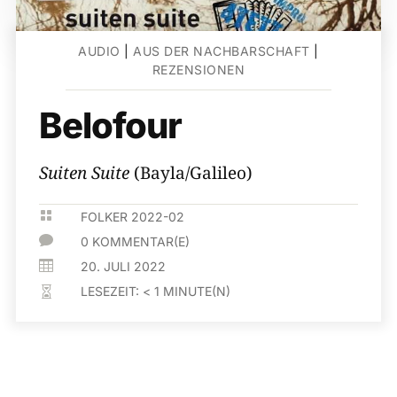
AUDIO
|
AUS DER NACHBARSCHAFT
|
REZENSIONEN
Belofour
Suiten Suite
(Bayla/Galileo)

FOLKER 2022-02

0 KOMMENTAR(E)

20. JULI 2022
LESEZEIT:
< 1
MINUTE(N)
