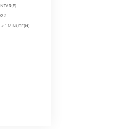
NTAR(E)
022
:
< 1
MINUTE(N)