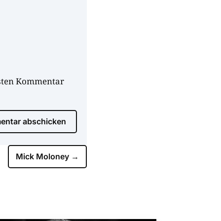
hsten Kommentar
ntar abschicken
Mick Moloney
→