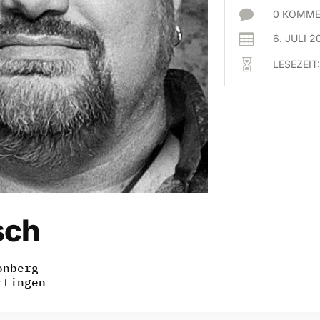

0 KOMME

6. JULI 2

LESEZEIT
sch
onberg
rtingen