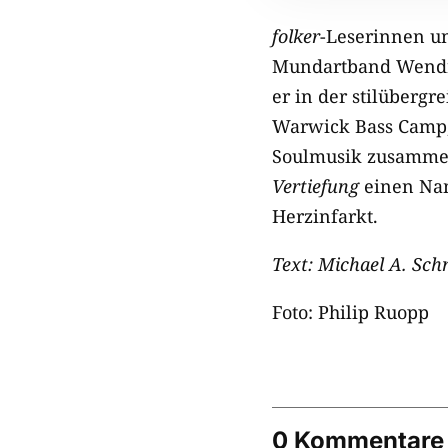
folker
-Leserinnen un
Mundartband Wendrs
er in der stilübergr
Warwick Bass Camp, 
Soulmusik zusammen
Vertiefung
einen Nam
Herzinfarkt.
Text: Michael A. Sch
Foto: Philip Ruopp
0 Kommentare