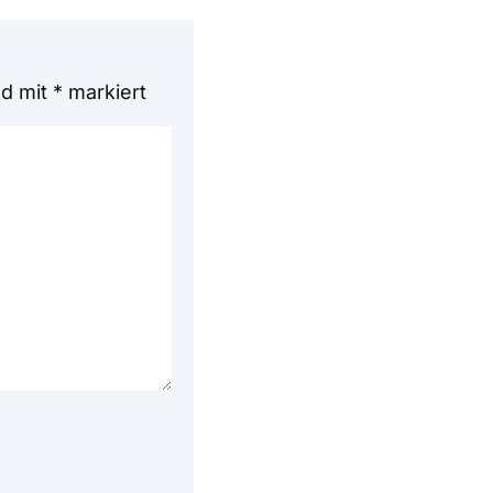
nd mit
*
markiert