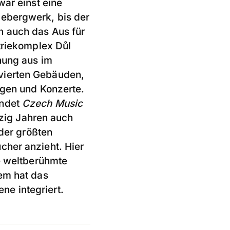
war einst eine
lebergwerk, bis der
h auch das Aus für
striekomplex Důl
hung aus im
vierten Gebäuden,
ngen und Konzerte.
indet
Czech Music
nzig Jahren auch
 der größten
cher anzieht. Hier
he weltberühmte
dem hat das
e integriert.