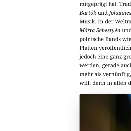
mitgeprägt hat. Tra
Bartók
und
Johanne
Musik. In der Weltm
Márta Sebestyén
und
polnische Bands wi
Platten veröffentlic
jedoch eine ganz g
werden, gerade auch
mehr als vernünftig
will, denn in allen 