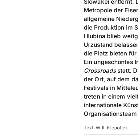
Slowakei entfernt. 
Metropole der Eise
allgemeine Niederg
die Produktion im S
Hlubina blieb weit
Urzustand belassen
die Platz bieten f
Ein ungeschöntes I
Crossroads
statt. D
der Ort, auf dem d
Festivals in Mitte
treten in einem vie
internationale Kün
Organisationsteam 
Text: Willi Klopottek