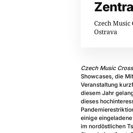
Zentr
Czech Music 
Ostrava
Czech Music Cross
Showcases, die Mitt
Veranstaltung kurzf
diesem Jahr gelang
dieses hochinteress
Pandemierestriktio
einige eingeladene 
im nordöstlichen T