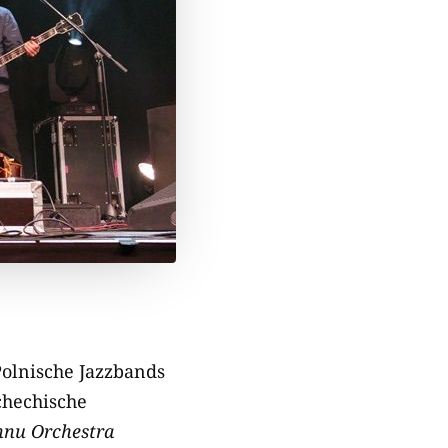
Polnische Jazzbands
chechische
hnu Orchestra