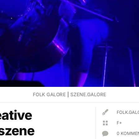
FOLK GALORE
|
SZENE.GALORE
eative

FOLK.GAL

F+
szene

0 KOMMEN