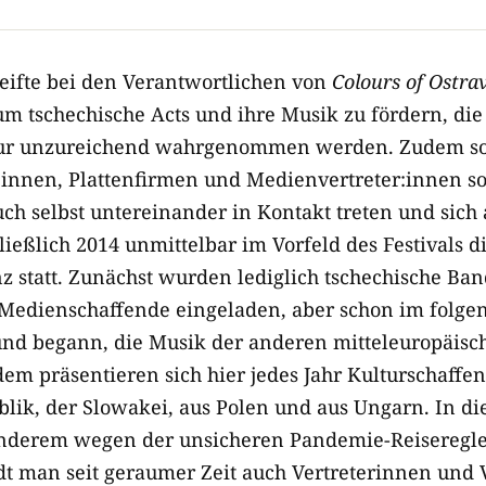
reifte bei den Verantwortlichen von
Colours of Ostra
um tschechische Acts und ihre Musik zu fördern, die
nur unzureichend wahrgenommen werden. Zudem so
:innen, Plattenfirmen und Medienvertreter:innen s
ch selbst untereinander in Kontakt treten und sich
ießlich 2014 unmittelbar im Vorfeld des Festivals d
z statt. Zunächst wurden lediglich tschechische Ba
Medienschaffende eingeladen, aber schon im folgen
nd begann, die Musik der anderen mitteleuropäisc
dem präsentieren sich hier jedes Jahr Kulturschaffe
lik, der Slowakei, aus Polen und aus Ungarn. In di
nderem wegen der unsicheren Pandemie-Reiseregl
dt man seit geraumer Zeit auch Vertreterinnen und 