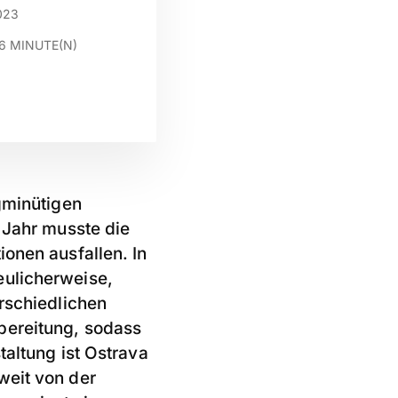
023
6
MINUTE(N)
igminütigen
 Jahr musste die
ionen ausfallen. In
eulicherweise,
erschiedlichen
bereitung, sodass
taltung ist Ostrava
weit von der