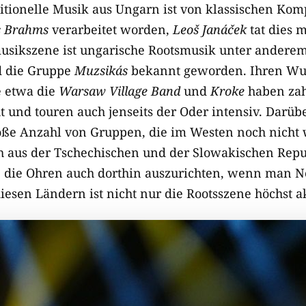
ditionelle Musik aus Ungarn ist von klassischen Ko
s Brahms
verarbeitet worden,
Leoš Janáček
tat dies m
usikszene ist ungarische Rootsmusik unter anderem
 die Gruppe
Muzsikás
bekannt geworden. Ihren Wur
e etwa die
Warsaw Village Band
und
Kroke
haben zah
ht und touren auch jenseits der Oder intensiv. Darübe
roße Anzahl von Gruppen, die im Westen noch nic
 aus der Tschechischen und der Slowakischen Republ
, die Ohren auch dorthin auszurichten, wenn man 
diesen Ländern ist nicht nur die Rootsszene höchst 