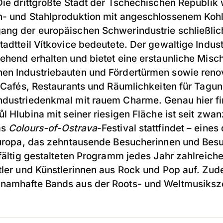
Die drittgrößte Stadt der Tschechischen Republik 
n- und Stahlproduktion mit angeschlossenem Koh
ang der europäischen Schwerindustrie schließlic
tadtteil Vítkovice bedeutete. Der gewaltige Indu
gehend erhalten und bietet eine erstaunliche Misc
en Industriebauten und Fördertürmen sowie reno
ür Cafés, Restaurants und Räumlichkeiten für Tagu
ndustriedenkmal mit rauem Charme. Genau hier f
ůl Hlubina mit seiner riesigen Fläche ist seit zwa
as
Colours-of-Ostrava
-Festival stattfindet – eines
leuropa, das zehntausende Besucherinnen und Besu
lfältig gestalteten Programm jedes Jahr zahlreic
stler und Künstlerinnen aus Rock und Pop auf. Zu
namhafte Bands aus der Roots- und Weltmusikszen