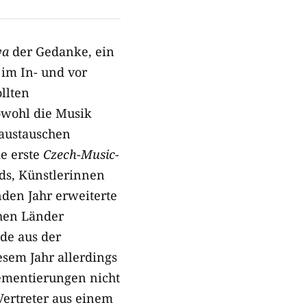
va
der Gedanke, ein
 im In- und vor
llten
owohl die Musik
 austauschen
ie erste
Czech-Music-
nds, Künstlerinnen
den Jahr erweiterte
hen Länder
nde aus der
esem Jahr allerdings
ementierungen nicht
Vertreter aus einem