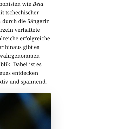
mponisten wie
Béla
it tschechischer
 durch die Sängerin
zeln verhaftete
lreiche erfolgreiche
r hinaus gibt es
ht wahrgenommen
ik. Dabei ist es
Neues entdecken
aktiv und spannend.