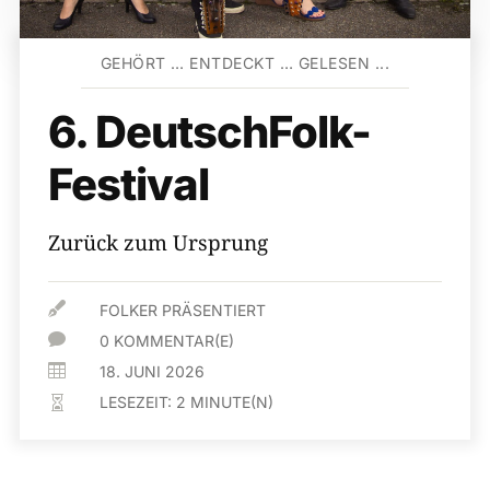
GEHÖRT … ENTDECKT … GELESEN ...
6. DeutschFolk-
Festival
Zurück zum Ursprung

FOLKER PRÄSENTIERT

0 KOMMENTAR(E)

18. JUNI 2026
LESEZEIT:
2
MINUTE(N)
