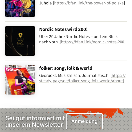
Juhola [
https://bfan.link/the-power-of-polska
]
Nordic Notes wird 200!
Über 20 Jahre Nordic Notes – und ein Blick
nach vorn
.
[
https://bfan.link/nordic-notes-200
]
folker: song, folk & world
Gedruckt. Musikalisch. Journalistisch.
[
https://
steady.page/de/folker-song-folk-world/about
]
Sei gut informiert mit
Anmeldung
unserem Newsletter