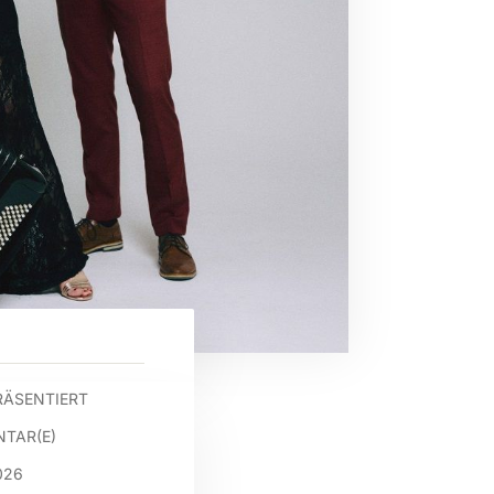
RÄSENTIERT
TAR(E)
026