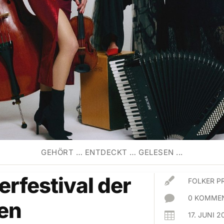
GEHÖRT … ENTDECKT … GELESEN ...
festival der

FOLKER P

0 KOMMEN
en

17. JUNI 2