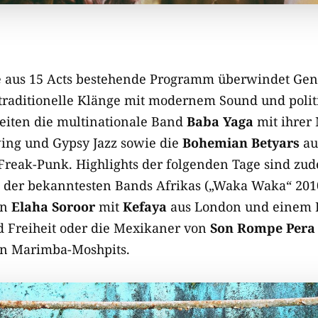
e aus 15 Acts bestehende Programm überwindet Genr
traditionelle Klänge mit modernem Sound und polit
reiten die multinationale Band
Baba Yaga
mit ihrer
ing und Gypsy Jazz sowie die
Bohemian Betyars
au
reak-Punk. Highlights der folgenden Tage sind zu
 der bekanntesten Bands Afrikas („Waka Waka“ 2010
in
Elaha Soroor
mit
Kefaya
aus London und einem P
 Freiheit oder die Mexikaner von
Son Rompe Pera
n Marimba-Moshpits.