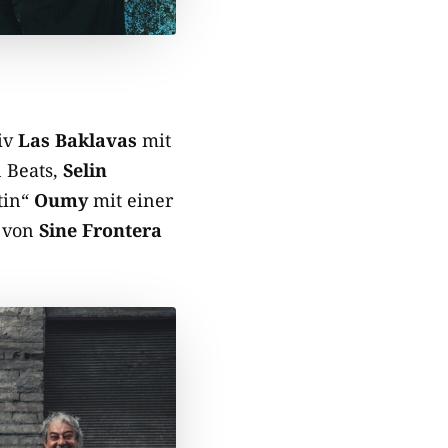
iv
Las Baklavas
mit
 Beats,
Selin
tin“
Oumy
mit einer
r von
Sine Frontera