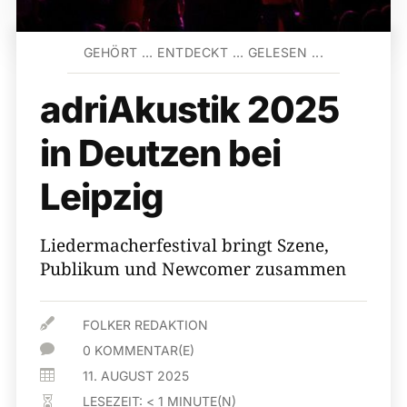
GEHÖRT … ENTDECKT … GELESEN ...
adriAkustik 2025
in Deutzen bei
Leipzig
Liedermacherfestival bringt Szene,
Publikum und Newcomer zusammen

FOLKER REDAKTION

0 KOMMENTAR(E)

11. AUGUST 2025
LESEZEIT:
< 1
MINUTE(N)
