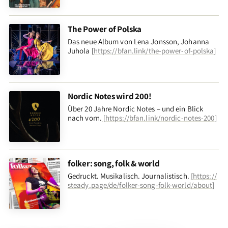
The Power of Polska
Das neue Album von Lena Jonsson, Johanna
Juhola [
https://bfan.link/the-power-of-polska
]
Nordic Notes wird 200!
Über 20 Jahre Nordic Notes – und ein Blick
nach vorn
.
[
https://bfan.link/nordic-notes-200
]
folker: song, folk & world
Gedruckt. Musikalisch. Journalistisch.
[
https://
steady.page/de/folker-song-folk-world/about
]