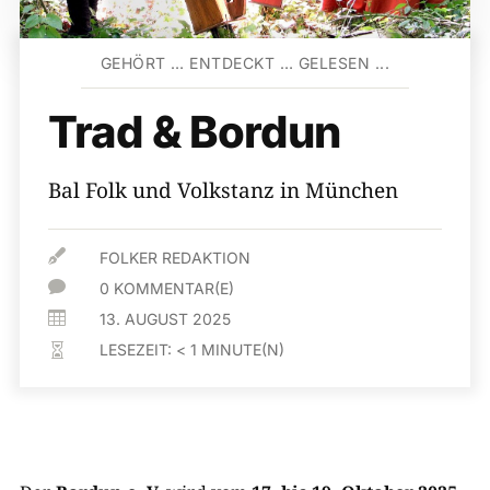
GEHÖRT … ENTDECKT … GELESEN ...
Trad & Bordun
Bal Folk und Volkstanz in München

FOLKER REDAKTION

0 KOMMENTAR(E)

13. AUGUST 2025
LESEZEIT:
< 1
MINUTE(N)
