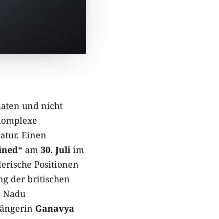
aten und nicht
 komplexe
tur. Einen
ined“
am
30. Juli
im
erische Positionen
g der britischen
l Nadu
Sängerin
Ganavya