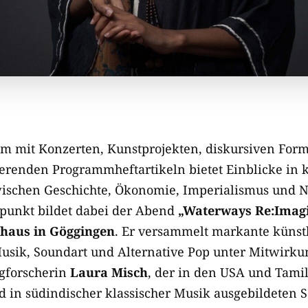
m mit Konzerten, Kunstprojekten, diskursiven Form
sierenden Programmheftartikeln bietet Einblicke in
chen Geschichte, Ökonomie, Imperialismus und Na
punkt bildet dabei der Abend
„Waterways Re:Imag
rhaus in Göggingen
. Er versammelt markante künstl
usik, Soundart und Alternative Pop unter Mitwirkun
gforscherin
Laura Misch
, der in den USA und Tami
 in südindischer klassischer Musik ausgebildeten 