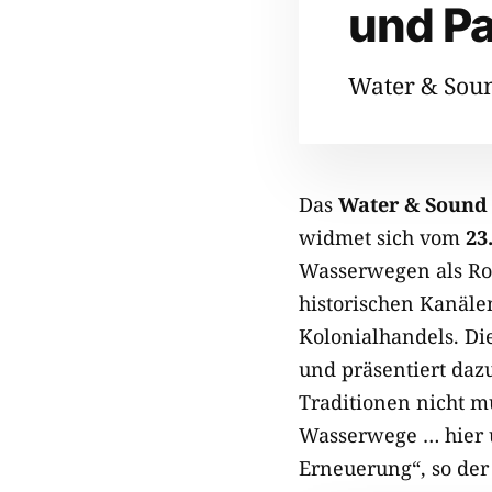
und P
Water & Soun
Das
Water & Sound 
widmet sich vom
23
Wasserwegen als Ro
historischen Kanäle
Kolonialhandels. D
und präsentiert daz
Traditionen nicht 
Wasserwege … hier u
Erneuerung“, so der F