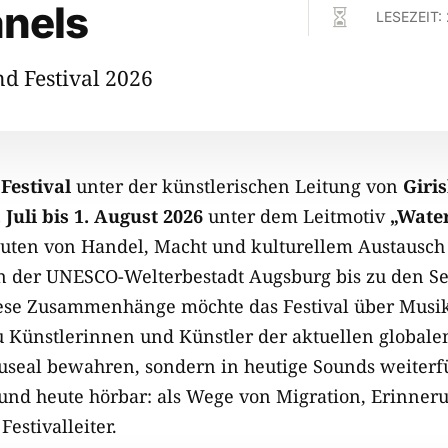
anels

LESEZEIT:
d Festival 2026
Festival
unter der künstlerischen Leitung von
Giri
. Juli bis 1. August 2026
unter dem Leitmotiv
„Wate
uten von Handel, Macht und kulturellem Austausch
n der UNESCO-Welterbestadt Augsburg bis zu den S
iese Zusammenhänge möchte das Festival über Musi
u Künstlerinnen und Künstler der aktuellen globale
museal bewahren, sondern in heutige Sounds weiter
nd heute hörbar: als Wege von Migration, Erinner
estivalleiter.