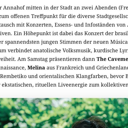
r Annahof mitten in der Stadt an zwei Abenden (Freit
zum offenen Treffpunkt für die diverse Stadtgesellsc
ausch mit Konzerten, Essens- und Infoständen von
tiven. Ein Höhepunkt ist dabei das Konzert der bras
der spannendsten jungen Stimmen der neuen Música 
m verbindet anatolische Volksmusik, kurdische Lyr
reiheit. Am Samstag präsentieren dann
The Cavem
enaissance,
Melina
aus Frankreich und Griechenland
 Rembetiko und orientalischen Klangfarben, bevor 
 ekstatischen, rituellen Liveenergie zum kollektive