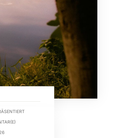
RÄSENTIERT
TAR(E)
026