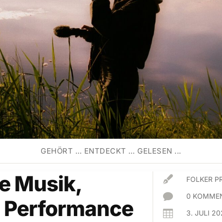
GEHÖRT … ENTDECKT … GELESEN ...
e Musik,

FOLKER P

0 KOMMEN
, Performance

3. JULI 2