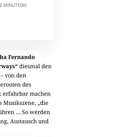
2
MINUTE(N)
sha Fernando
rways“
diesmal den
 – von den
eerouten des
k erfahrbar machen
n Musikszene, „die
führen … So werden
ung, Austausch und