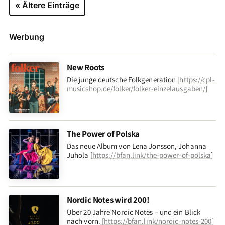
« Ältere Einträge
Werbung
New Roots
Die junge deutsche Folkgeneration
[
https://cpl-
musicshop.de/folker/folker-einzelausgaben/
]
The Power of Polska
Das neue Album von Lena Jonsson, Johanna
Juhola [
https://bfan.link/the-power-of-polska
]
Nordic Notes wird 200!
Über 20 Jahre Nordic Notes – und ein Blick
nach vorn
.
[
https://bfan.link/nordic-notes-200
]