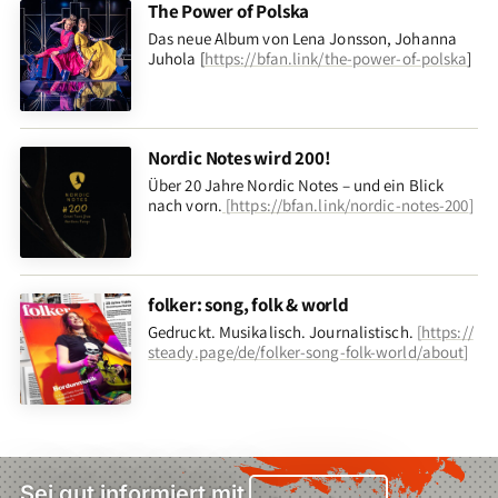
The Power of Polska
Das neue Album von Lena Jonsson, Johanna
Juhola [
https://bfan.link/the-power-of-polska
]
Nordic Notes wird 200!
Über 20 Jahre Nordic Notes – und ein Blick
nach vorn
.
[
https://bfan.link/nordic-notes-200
]
folker: song, folk & world
Gedruckt. Musikalisch. Journalistisch.
[
https://
steady.page/de/folker-song-folk-world/about
]
Sei gut informiert mit