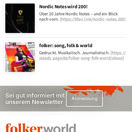
Nordic Notes wird 200!
Über 20 Jahre Nordic Notes – und ein Blick
nach vorn
.
[
https://bfan.link/nordic-notes-200
]
folker: song, folk & world
Gedruckt. Musikalisch. Journalistisch.
[
https://
steady.page/de/folker-song-folk-world/about
]
Sei gut informiert mit
Anmeldung
unserem Newsletter