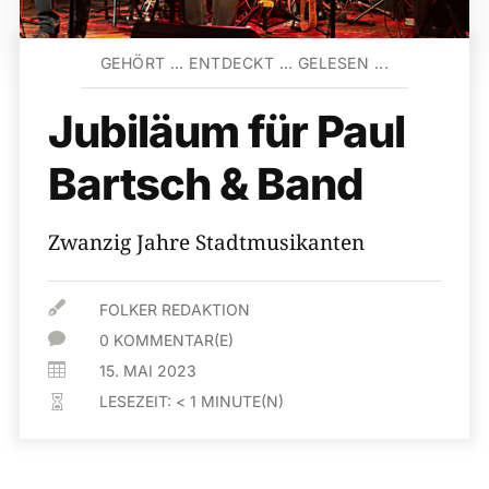
GEHÖRT … ENTDECKT … GELESEN ...
Jubiläum für Paul
Bartsch & Band
Zwanzig Jahre Stadtmusikanten

FOLKER REDAKTION

0 KOMMENTAR(E)

15. MAI 2023
LESEZEIT:
< 1
MINUTE(N)
