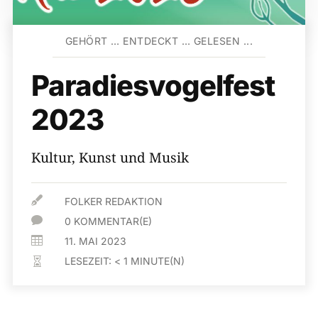
GEHÖRT … ENTDECKT … GELESEN ...
Paradiesvogelfest
2023
Kultur, Kunst und Musik

FOLKER REDAKTION

0 KOMMENTAR(E)

11. MAI 2023
LESEZEIT:
< 1
MINUTE(N)
