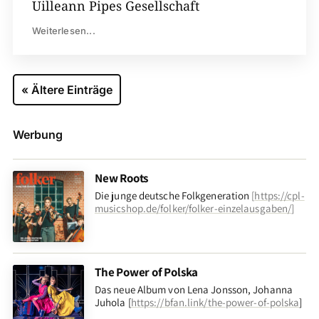
Uilleann Pipes Gesellschaft
Weiterlesen...
« Ältere Einträge
Werbung
New Roots
Die junge deutsche Folkgeneration
[
https://cpl-
musicshop.de/folker/folker-einzelausgaben/
]
The Power of Polska
Das neue Album von Lena Jonsson, Johanna
Juhola [
https://bfan.link/the-power-of-polska
]