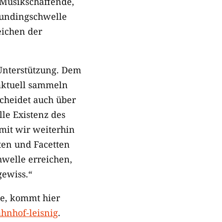
r Musikschaffende,
Fundingschwelle
eichen der
 Unterstützung. Dem
 aktuell sammeln
scheidet auch über
lle Existenz des
mit wir weiterhin
ten und Facetten
hwelle erreichen,
gewiss.“
te, kommt hier
hnhof-leisnig
.