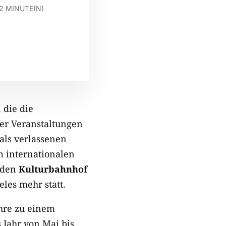
2
MINUTE(N)
 die die
ber Veranstaltungen
als verlassenen
m internationalen
 den
Kulturbahnhof
les mehr statt.
ahre zu einem
 Jahr von Mai bis