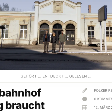
GEHÖRT … ENTDECKT … GELESEN ...
rbahnhof

FOLKER R

0 KOMMEN
g braucht

12. MÄRZ 