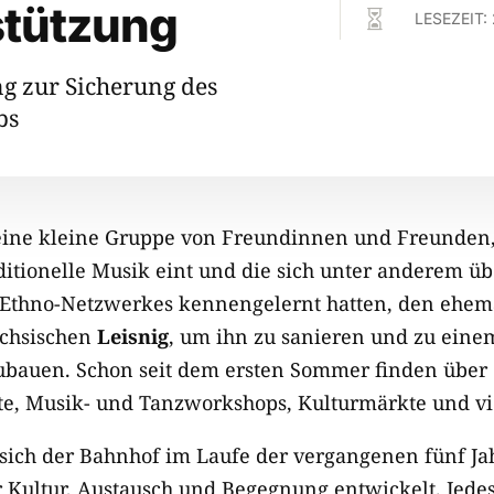
stützung

LESEZEIT:
g zur Sicherung des
bs
 eine kleine Gruppe von Freundinnen und Freunden,
aditionelle Musik eint und die sich unter anderem ü
 Ethno-Netzwerkes kennengelernt hatten, den ehem
ächsischen
Leisnig
, um ihn zu sanieren und zu eine
ubauen. Schon seit dem ersten Sommer finden über
e, Musik- und Tanzworkshops, Kulturmärkte und vie
 sich der Bahnhof im Laufe der vergangenen fünf J
r Kultur, Austausch und Begegnung entwickelt. Jedes