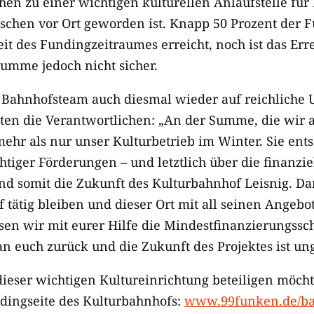
hen zu einer wichtigen kulturellen Anlaufstelle fü
schen vor Ort geworden ist. Knapp 50 Prozent der 
it des Fundingzeitraumes erreicht, noch ist das Err
umme jedoch nicht sicher.
s Bahnhofsteam auch diesmal wieder auf reichliche
agten die Verantwortlichen: „An der Summe, die wir
mehr als nur unser Kulturbetrieb im Winter. Sie ent
iger Förderungen – und letztlich über die finanzie
nd somit die Zukunft des Kulturbahnhof Leisnig. Da
 tätig bleiben und dieser Ort mit all seinen Angebo
ssen wir mit eurer Hilfe die Mindestfinanzierungssc
an euch zurück und die Zukunft des Projektes ist un
dieser wichtigen Kultureinrichtung beteiligen möch
dingseite des Kulturbahnhofs:
www.99funken.de/ba