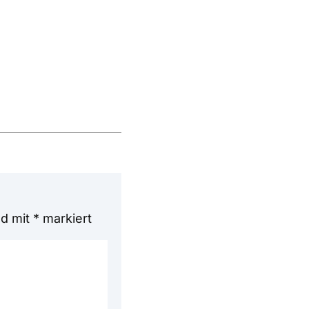
nd mit
*
markiert