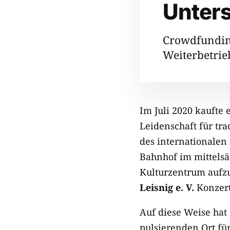
Unter
Crowdfundin
Weiterbetrie
Im Juli 2020 kaufte
Leidenschaft für tr
des internationalen
Bahnhof im mittels
Kulturzentrum aufz
Leisnig e. V.
Konzert
Auf diese Weise hat
pulsierenden Ort fü