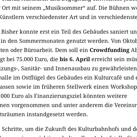
r Ort mit seinem „Musiksommer“ auf. Die Bühnen we
ünstlern verschiedenster Art und in verschiedenst
 Bisher konnte erst ein Teil des Gebäudes saniert u
in den Sommermonaten genutzt werden. Von Oktober 
täten oder Büroarbeit. Dem soll ein
Crowdfunding
Ab
gt bei 75.000 Euro, die
bis 6. April
erreicht sein mü
eizungs-, Sanitär- und Innenausbau zu gewährleisten
lle im Ostflügel des Gebäudes ein Kulturcafé und
lassen sowie im früheren Stellwerk einen Worksho
5.000 Euro als Finanzierungsziel könnten weitere
en vorgenommen und unter anderem die Vereinsr
htsräumen instandgesetzt werden.
 Schritte, um die Zukunft des Kulturbahnhofs und d