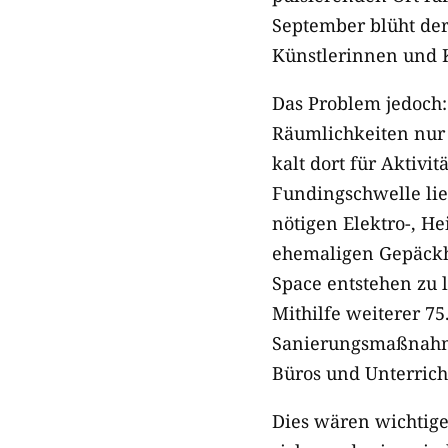
September blüht de
Künstlerinnen und K
Das Problem jedoch:
Räumlichkeiten nur 
kalt dort für Aktivi
Fundingschwelle lie
nötigen Elektro-, H
ehemaligen Gepäckha
Space entstehen zu 
Mithilfe weiterer 7
Sanierungsmaßnahm
Büros und Unterric
Dies wären wichtige