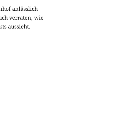
hof anlässlich
uch verraten, wie
ts aussieht.