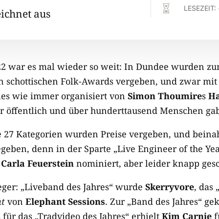

LESEZEIT:
eichnet aus
2 war es mal wieder so weit: In Dundee wurden z
en schottischen Folk-Awards vergeben, und zwar mit 
les wie immer organisiert von
Simon Thoumire
s
Ha
 öffentlich und über hunderttausend Menschen gab
e 27 Kategorien wurden Preise vergeben, und beinah
egeben, denn in der Sparte „Live Engineer of the Ye
e
Carla Feuerstein
nominiert, aber leider knapp ges
ieger: „Liveband des Jahres“ wurde
Skerryvore
, das
ht
von
Elephant Sessions
. Zur „Band des Jahres“ ge
s für das „Tradvideo des Jahres“ erhielt
Kim Carnie
f