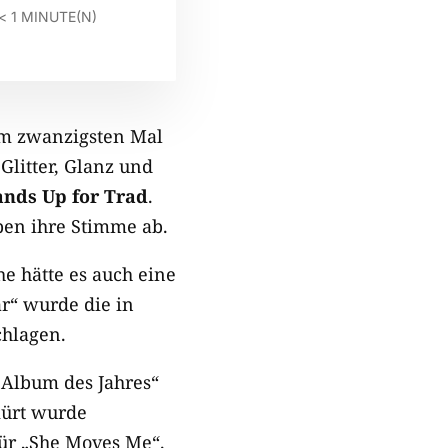
< 1
MINUTE(N)
um zwanzigsten Mal
Glitter, Glanz und
nds Up for Trad
.
en ihre Stimme ab.
e hätte es auch eine
ar“ wurde die in
chlagen.
 „Album des Jahres“
kürt wurde
ür „She Moves Me“.