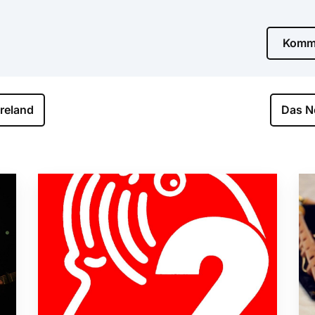
Komme
reland
Das Ne