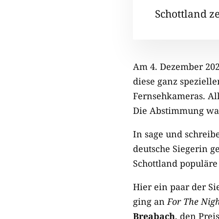
Schottland z
Am 4. Dezember 202
diese ganz speziell
Fernsehkameras. Al
Die Abstimmung war
In sage und schreib
deutsche Siegerin g
Schottland populär
Hier ein paar der S
ging an
For The Nig
Breabach
, den Prei