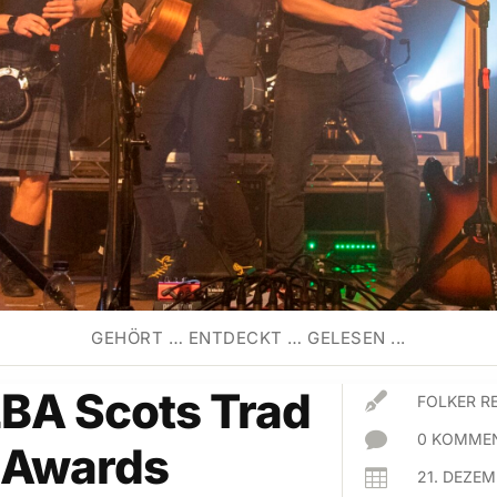
GEHÖRT … ENTDECKT … GELESEN ...
BA Scots Trad

FOLKER R

0 KOMMEN
 Awards

21. DEZE