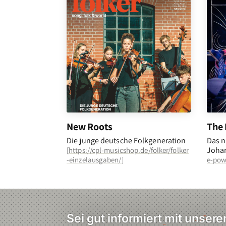
New Roots
The 
Die junge deutsche Folkgeneration
Das n
Johan
[
https://cpl-musicshop.de/folker/folker
-einzelausgaben/
]
e-pow
Sei gut informiert mit unser