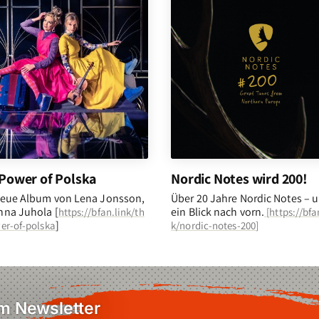
Power of Polska
Nordic Notes wird 200!
eue Album von Lena Jonsson,
Über 20 Jahre Nordic Notes – 
na Juhola [
ein Blick nach vorn
.
https://bfan.link/th
[
https://bfa
]
er-of-polska
k/nordic-notes-200
]
em Newsletter