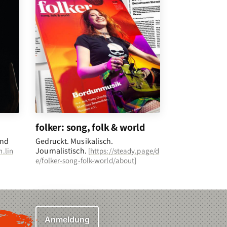
folker: song, folk & world
und
Gedruckt. Musikalisch.
Journalistisch.
n.lin
[
https://steady.page/d
e/folker-song-folk-world/about
]
Anmeldung