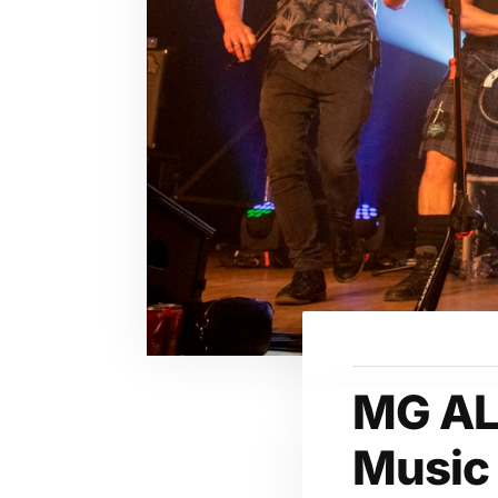
MG AL
Music