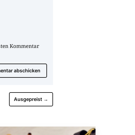
hsten Kommentar
ntar abschicken
Ausgepreist
→