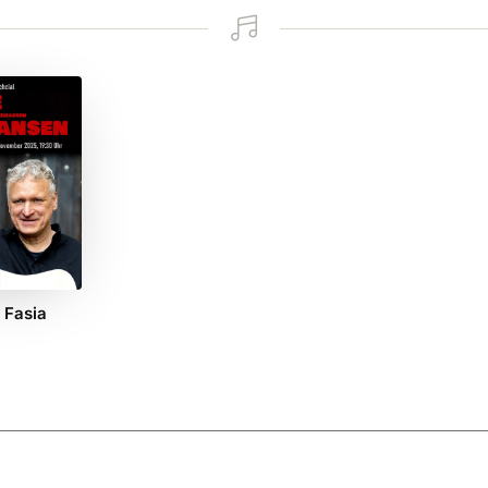

 Fasia