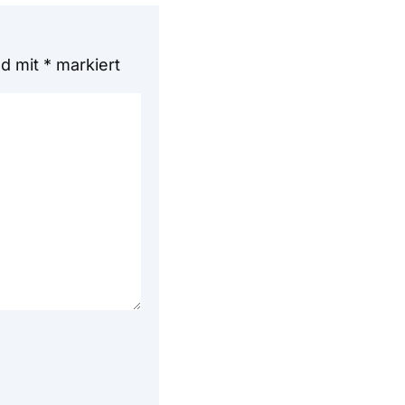
nd mit
*
markiert