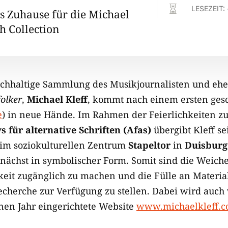

LESEZEIT:
s Zuhause für die Michael
h Collection
 reichhaltige Sammlung des Musikjournalisten und eh
folker
,
Michael Kleff
, kommt nach einem ersten gesc
e
) in neue Hände. Im Rahmen der Feierlichkeiten zu
s für alternative Schriften (Afas)
übergibt Kleff 
im soziokulturellen Zentrum
Stapeltor
in
Duisburg
ächst in symbolischer Form. Somit sind die Weichen 
hkeit zugänglich zu machen und die Fülle an Materi
echerche zur Verfügung zu stellen. Dabei wird auch
nen Jahr eingerichtete Website
www.michaelkleff.