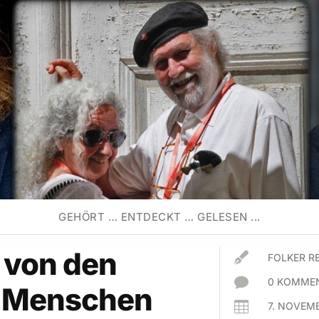
GEHÖRT … ENTDECKT … GELESEN ...
 von den

FOLKER R

0 KOMMEN
r-Menschen

7. NOVEM