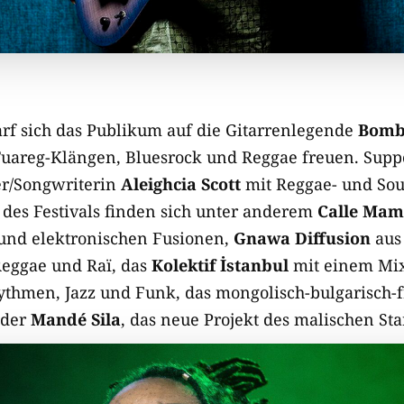
f sich das Publikum auf die Gitarrenlegende
Bomb
uareg-Klängen, Bluesrock und Reggae freuen. Suppor
er/Songwriterin
Aleighcia Scott
mit Reggae- und So
es Festivals finden sich unter anderem
Calle Ma
und elektronischen Fusionen,
Gnawa Diffusion
aus 
Reggae und Raï, das
Kolektif İstanbul
mit einem Mix
thmen, Jazz und Funk, das mongolisch-bulgarisch-f
der
Mandé Sila
, das neue Projekt des malischen St