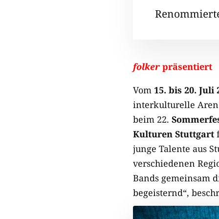
Renommierte 
folker
präsentiert
Vom
15. bis 20. Juli
interkulturelle Are
beim 22.
Sommerfes
Kulturen Stuttgart
f
junge Talente aus St
verschiedenen Regi
Bands gemeinsam die
begeisternd“, beschre