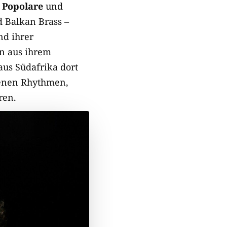
a Popolare
und
d Balkan Brass –
d ihrer
n aus ihrem
us Südafrika dort
genen Rhythmen,
ren.