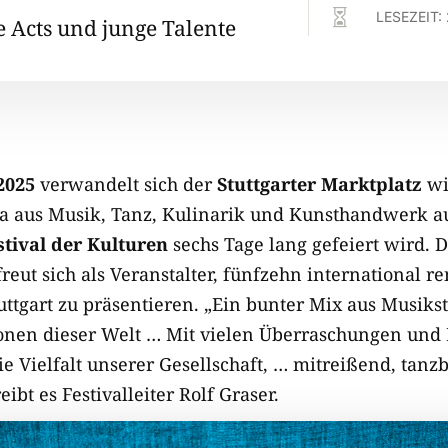

LESEZEIT:
Acts und junge Talente
 2025
verwandelt sich der
Stuttgarter Marktplatz
wi
na aus Musik, Tanz, Kulinarik und Kunsthandwerk a
tival der Kulturen
sechs Tage lang gefeiert wird. 
reut sich als Veranstalter, fünfzehn international 
uttgart zu präsentieren. „Ein bunter Mix aus Musiks
onen dieser Welt … Mit vielen Überraschungen und
 Vielfalt unserer Gesellschaft, … mitreißend, tanz
ibt es Festivalleiter Rolf Graser.