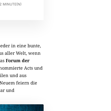
2
MINUTE(N)
eder in eine bunte,
us aller Welt, wenn
Das
Forum der
renommierte Acts und
tilen und aus
 Neuem feiern die
bar und