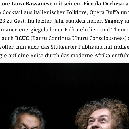
utore
Luca Bassanese
mit seinem
Piccola Orchestr
Cocktail aus italienischer Folklore, Opera Buffa un
23 zu Gast. Im letzten Jahr standen neben
Yagody
un
rmance energiegeladener Folkmelodien und Theme
e auch
BCUC
(Bantu Continua Uhuru Consciousness) a
ollen nun auch das Stuttgarter Publikum mit indi
e auf eine Reise durch das moderne Afrika entfüh