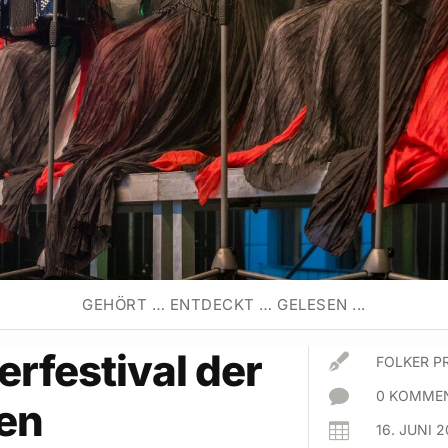
GEHÖRT … ENTDECKT … GELESEN ...
festival der

FOLKER P

0 KOMMEN
en

16. JUNI 