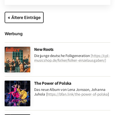
« Ältere Einträge
Werbung
New Roots
Die junge deutsche Folkgeneration
[
https://cpl-
musicshop.de/folker/folker-einzelausgaben/
]
The Power of Polska
Das neue Album von Lena Jonsson, Johanna
Juhola [
https://bfan.link/the-power-of-polska
]