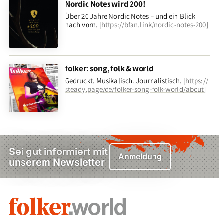
Nordic Notes wird 200!
Über 20 Jahre Nordic Notes – und ein Blick
nach vorn
.
[
https://bfan.link/nordic-notes-200
]
folker: song, folk & world
Gedruckt. Musikalisch. Journalistisch.
[
https://
steady.page/de/folker-song-folk-world/about
]
Sei gut informiert mit
Anmeldung
unserem Newsletter