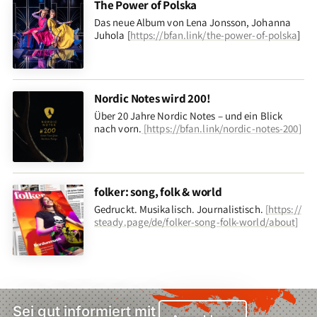
The Power of Polska
Das neue Album von Lena Jonsson, Johanna
Juhola [
https://bfan.link/the-power-of-polska
]
Nordic Notes wird 200!
Über 20 Jahre Nordic Notes – und ein Blick
nach vorn
.
[
https://bfan.link/nordic-notes-200
]
folker: song, folk & world
Gedruckt. Musikalisch. Journalistisch.
[
https://
steady.page/de/folker-song-folk-world/about
]
Sei gut informiert mit