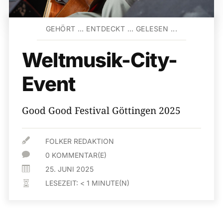
GEHÖRT … ENTDECKT … GELESEN ...
Weltmusik-City-
Event
Good Good Festival Göttingen 2025

FOLKER REDAKTION

0 KOMMENTAR(E)

25. JUNI 2025
LESEZEIT:
< 1
MINUTE(N)
