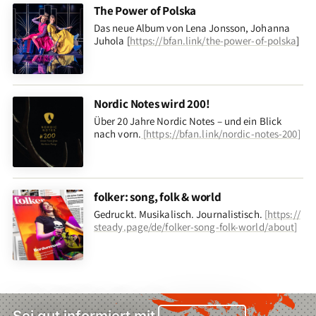
The Power of Polska
Das neue Album von Lena Jonsson, Johanna
Juhola [
https://bfan.link/the-power-of-polska
]
Nordic Notes wird 200!
Über 20 Jahre Nordic Notes – und ein Blick
nach vorn
.
[
https://bfan.link/nordic-notes-200
]
folker: song, folk & world
Gedruckt. Musikalisch. Journalistisch.
[
https://
steady.page/de/folker-song-folk-world/about
]