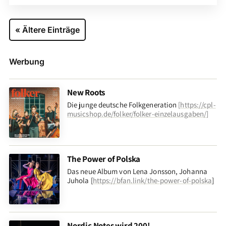
« Ältere Einträge
Werbung
New Roots
Die junge deutsche Folkgeneration
[
https://cpl-
musicshop.de/folker/folker-einzelausgaben/
]
The Power of Polska
Das neue Album von Lena Jonsson, Johanna
Juhola [
https://bfan.link/the-power-of-polska
]
Nordic Notes wird 200!