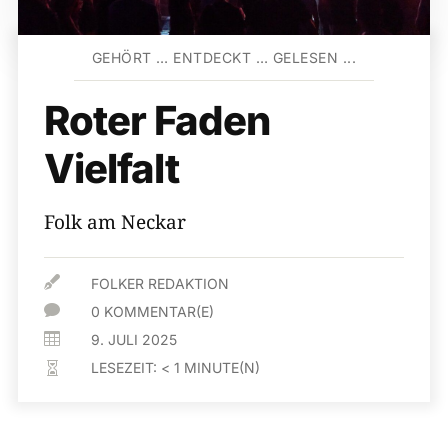
GEHÖRT … ENTDECKT … GELESEN ...
Roter Faden
Vielfalt
Folk am Neckar

FOLKER REDAKTION

0 KOMMENTAR(E)

9. JULI 2025
LESEZEIT:
< 1
MINUTE(N)
