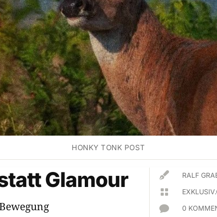
HONKY TONK POST
statt Glamour

RALF GRA

EXKLUSIV
t-Bewegung

0 KOMMEN