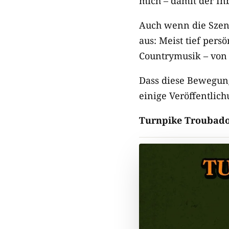
mich – damit der Inb
Auch wenn die Szene
aus: Meist tief pers
Countrymusik – von 
Dass diese Bewegung
einige Veröffentlic
Turnpike Troubad