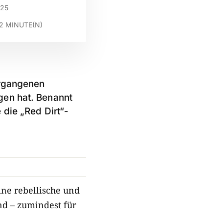
025
2
MINUTE(N)
ergangenen
gen hat. Benannt
 die „Red Dirt“-
ine rebellische und
nd – zumindest für