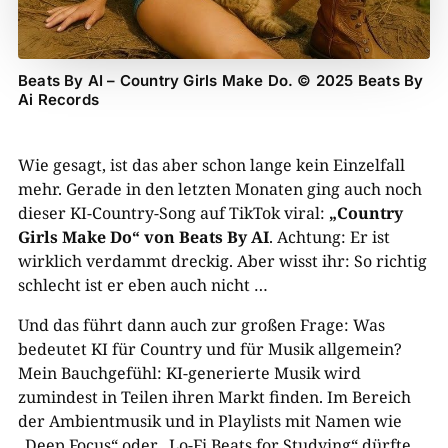
Beats By AI – Country Girls Make Do. © 2025 Beats By
Ai Records
Wie gesagt, ist das aber schon lange kein Einzelfall
mehr. Gerade in den letzten Monaten ging auch noch
dieser KI-Country-Song auf TikTok viral:
„Country
Girls Make Do“ von Beats By AI
. Achtung: Er ist
wirklich verdammt dreckig. Aber wisst ihr: So richtig
schlecht ist er eben auch nicht …
Und das führt dann auch zur großen Frage: Was
bedeutet KI für Country und für Musik allgemein?
Mein Bauchgefühl: KI-generierte Musik wird
zumindest in Teilen ihren Markt finden. Im Bereich
der Ambientmusik und in Playlists mit Namen wie
„Deep Focus“ oder „Lo-Fi Beats for Studying“ dürfte