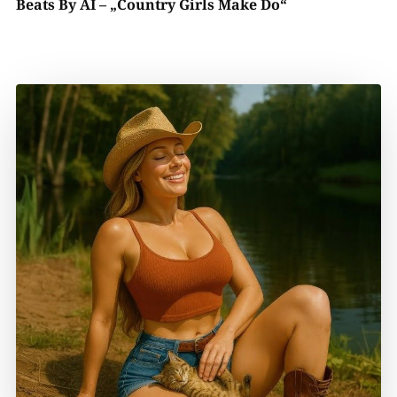
Beats By AI –
„Country Girls Make Do“