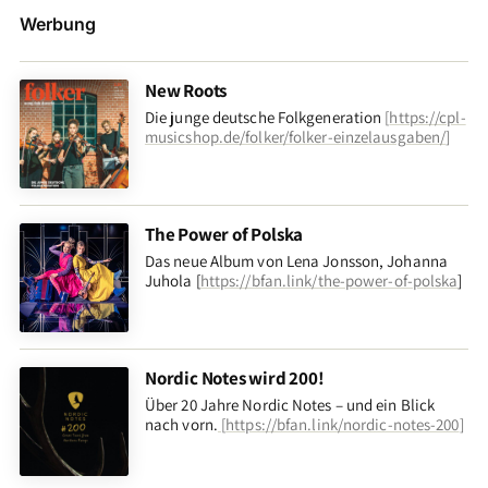
Werbung
New Roots
Die junge deutsche Folkgeneration
[
https://cpl-
musicshop.de/folker/folker-einzelausgaben/
]
The Power of Polska
Das neue Album von Lena Jonsson, Johanna
Juhola [
https://bfan.link/the-power-of-polska
]
Nordic Notes wird 200!
Über 20 Jahre Nordic Notes – und ein Blick
nach vorn
.
[
https://bfan.link/nordic-notes-200
]