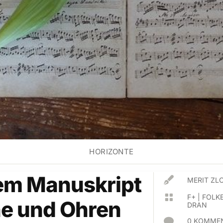
HORIZONTE
em Manuskript

MERIT ZL

F+
|
FOLKE
ne und Ohren
DRAN

0 KOMMEN