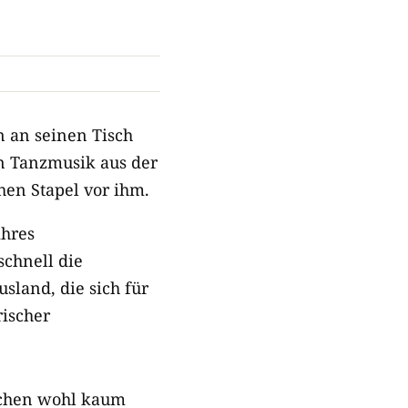
n an seinen Tisch
en Tanzmusik aus der
hen Stapel vor ihm.
ihres
chnell die
land, die sich für
rischer
schen wohl kaum