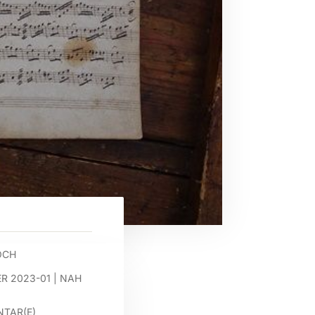
OCH
R 2023-01
|
NAH
TAR(E)