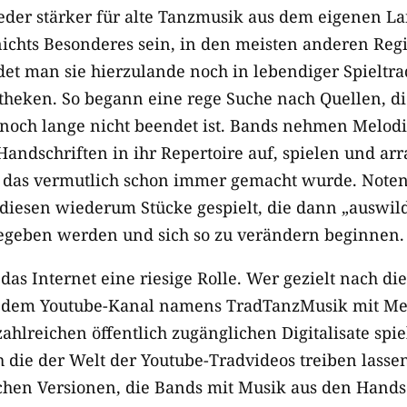
eder stärker für alte Tanzmusik aus dem eigenen La
ichts Besonderes sein, in den meisten anderen Reg
det man sie hierzulande noch in lebendiger Spieltrad
theken. So begann eine rege Suche nach Quellen, di
 noch lange nicht beendet ist. Bands nehmen Melod
ndschriften in ihr Repertoire auf, spielen und arra
e das vermutlich schon immer gemacht wurde. Note
diesen wiederum Stücke gespielt, die dann „auswild
egeben werden und sich so zu verändern beginnen.
 das Internet eine riesige Rolle. Wer gezielt nach di
uf dem Youtube-Kanal namens TradTanzMusik mit Me
zahlreichen öffentlich zugänglichen Digitalisate sp
ch die der Welt der Youtube-Tradvideos treiben lassen
ichen Versionen, die Bands mit Musik aus den Hands