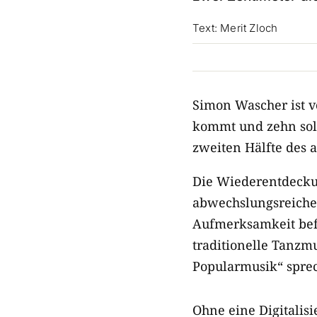
Text: Merit Zloch
Simon Wascher ist vö
kommt und zehn solc
zweiten Hälfte des 
Die Wiederentdeckun
abwechslungsreiche
Aufmerksamkeit befr
traditionelle Tanzmu
Popularmusik“ spre
Ohne eine Digitali