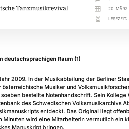
tsche Tanzmusikrevival

20. MÄRZ

LESEZEIT:
m deutschsprachigen Raum (1)
ahr 2009. In der Musikabteilung der Berliner Staa
er österreichische Musiker und Volksmusikforsch
e soeben bestellte Notenhandschrift. Sein Kolleg
atenbank des Schwedischen Volksmusikarchivs Ab
manuskripts entdeckt. Das Original liegt offenbar
 Minuten wird eine Mitarbeiterin vermutlich ein kl
ckes Manuskript bringen.