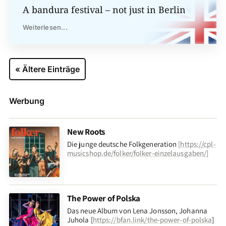
A bandura festival – not just in Berlin
Weiterlesen...
« Ältere Einträge
Werbung
New Roots
Die junge deutsche Folkgeneration
[
https://cpl-
musicshop.de/folker/folker-einzelausgaben/
]
The Power of Polska
Das neue Album von Lena Jonsson, Johanna
Juhola [
https://bfan.link/the-power-of-polska
]