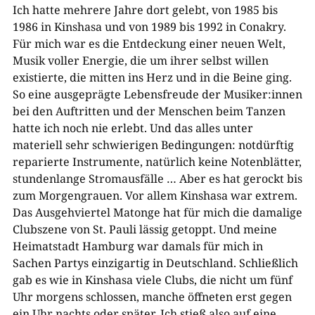
Ich hatte mehrere Jahre dort gelebt, von 1985 bis
1986 in Kinshasa und von 1989 bis 1992 in Conakry.
Für mich war es die Entdeckung einer neuen Welt,
Musik voller Energie, die um ihrer selbst willen
existierte, die mitten ins Herz und in die Beine ging.
So eine ausgeprägte Lebensfreude der Musiker:innen
bei den Auftritten und der Menschen beim Tanzen
hatte ich noch nie erlebt. Und das alles unter
materiell sehr schwierigen Bedingungen: notdürftig
reparierte Instrumente, natürlich keine Notenblätter,
stundenlange Stromausfälle … Aber es hat gerockt bis
zum Morgengrauen. Vor allem Kinshasa war extrem.
Das Ausgehviertel Matonge hat für mich die damalige
Clubszene von St. Pauli lässig getoppt. Und meine
Heimatstadt Hamburg war damals für mich in
Sachen Partys einzigartig in Deutschland. Schließlich
gab es wie in Kinshasa viele Clubs, die nicht um fünf
Uhr morgens schlossen, manche öffneten erst gegen
ein Uhr nachts oder später. Ich stieß also auf eine