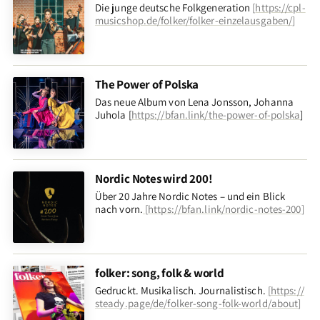
Die junge deutsche Folkgeneration
[
https://cpl-
musicshop.de/folker/folker-einzelausgaben/
]
The Power of Polska
Das neue Album von Lena Jonsson, Johanna
Juhola [
https://bfan.link/the-power-of-polska
]
Nordic Notes wird 200!
Über 20 Jahre Nordic Notes – und ein Blick
nach vorn
.
[
https://bfan.link/nordic-notes-200
]
folker: song, folk & world
Gedruckt. Musikalisch. Journalistisch.
[
https://
steady.page/de/folker-song-folk-world/about
]