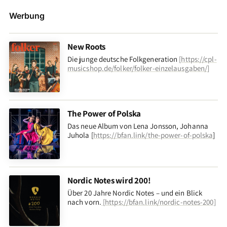
Werbung
New Roots
Die junge deutsche Folkgeneration
[
https://cpl-
musicshop.de/folker/folker-einzelausgaben/
]
The Power of Polska
Das neue Album von Lena Jonsson, Johanna
Juhola [
https://bfan.link/the-power-of-polska
]
Nordic Notes wird 200!
Über 20 Jahre Nordic Notes – und ein Blick
nach vorn
.
[
https://bfan.link/nordic-notes-200
]