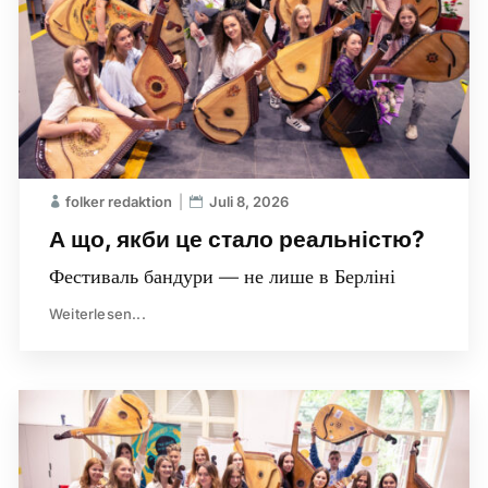
folker redaktion
Juli 8, 2026
А що, якби це стало реальністю?
Фестиваль бандури — не лише в Берліні
Weiterlesen...