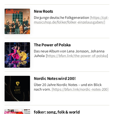
New Roots
Die junge deutsche Folkgeneration
[
https://cpl-
musicshop.de/folker/folker-einzelausgaben/
]
The Power of Polska
Das neue Album von Lena Jonsson, Johanna
Juhola [
https://bfan.link/the-power-of-polska
]
Nordic Notes wird 200!
Über 20 Jahre Nordic Notes – und ein Blick
nach vorn
.
[
https://bfan.link/nordic-notes-200
]
folker: song, folk & world