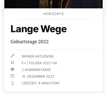
HORIZONTE
Lange Wege
Geburtstage 2022

RAINER KATLEWSKI

F+
|
FOLKER 2022-04

2 KOMMENTAR(E)

10. DEZEMBER 2022
LESEZEIT:
6
MINUTE(N)
