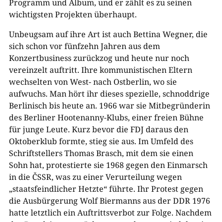
Programm und Album, und er zählt es zu seinen
wichtigsten Projekten überhaupt.
Unbeugsam auf ihre Art ist auch Bettina Wegner, die
sich schon vor fünfzehn Jahren aus dem
Konzertbusiness zurückzog und heute nur noch
vereinzelt auftritt. Ihre kommunistischen Eltern
wechselten von West- nach Ostberlin, wo sie
aufwuchs. Man hört ihr dieses spezielle, schnoddrige
Berlinisch bis heute an. 1966 war sie Mitbegründerin
des Berliner Hootenanny-Klubs, einer freien Bühne
für junge Leute. Kurz bevor die FDJ daraus den
Oktoberklub formte, stieg sie aus. Im Umfeld des
Schriftstellers Thomas Brasch, mit dem sie einen
Sohn hat, protestierte sie 1968 gegen den Einmarsch
in die ČSSR, was zu einer Verurteilung wegen
„staatsfeindlicher Hetzte“ führte. Ihr Protest gegen
die Ausbürgerung Wolf Biermanns aus der DDR 1976
hatte letztlich ein Auftrittsverbot zur Folge. Nachdem