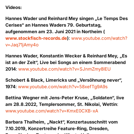
Videos:
Hannes Wader und Reinhard Mey singen „Le Temps Des
Cerises“ an Hannes Waders 79. Geburtstag,
aufgenommen am 23. Juni 2021 in Northeim (
www.stockfisch-records.de
)
:
www.youtube.com/watch?
v=Jaq71jAmy4o
Hannes Wader, Konstantin Wecker & Reinhard Mey, „Es
ist an der Zeit“, Live bei Songs an einem Sommerabend
2014
:
www.youtube.com/watch?v=SJnmZmy8IEU
Schobert & Black, Limericks und „Versöhnung never“,
1974
:
www.youtube.com/watch?v=58xefTg9A9s
Bettina Wegner mit Jens-Peter Kruse, „Soldaten“, live
am 28.8.2022, Templersommer, St. Nikolai, Wettin
:
www.youtube.com/watch?v=KmxE0CXB-xA
Barbara Thalheim, „Nackt“, Konzertausschnitt vom
7.10.2019, Konzertreihe Feature-Ring, Dresden,