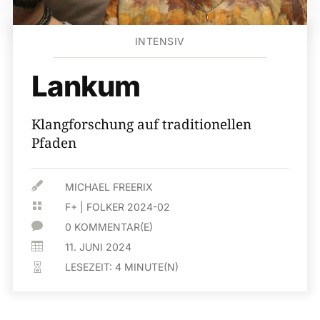
INTENSIV
Lankum
Klangforschung auf traditionellen
Pfaden

MICHAEL FREERIX

F+
|
FOLKER 2024-02

0 KOMMENTAR(E)

11. JUNI 2024
LESEZEIT:
4
MINUTE(N)
