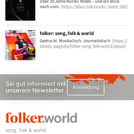
Über 20 Jahre Nordic Notes – und ein Blick
nach vorn
.
[
https://bfan.link/nordic-notes-200
]
folker: song, folk & world
Gedruckt. Musikalisch. Journalistisch.
[
https://
steady.page/de/folker-song-folk-world/about
]
Sei gut informiert mit
Anmeldung
unserem Newsletter
song, folk & world