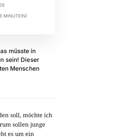
026
6
MINUTE(N)
as müsste in
n sein! Dieser
erten Menschen
en soll, möchte ich
rum sollen junge
ht es um ein