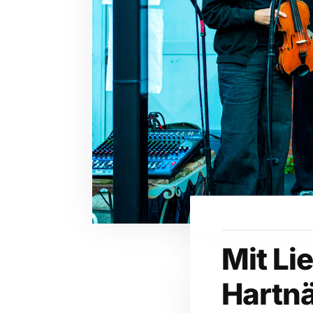
Mit Li
Hartnä