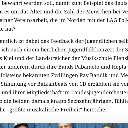
s bewahrt werden soll, damit zum Beispiel das deuts
eht es um das Alter und die Zahl der Menschen bei V
einer Vereinsarbeit, die im Norden mit der LAG Fol
te hat?
ntlich ist dabei das Feedback der Jugendlichen selb
 ich nach einem herrlichen Jugendfolkkonzert der 
s Kiel und der Landstreicher der Musikschule Flens
ter anderem durch ihre Bands Pabameto und Hepta 
Holsteins bekannten Zwillingen Pay Bandik und Mel
 Stimmung vor Balkanbeats von CD erzählten sie vo
 und ihrer Mitgliedschaft im Landesjugendorchester
o die beiden damals knapp Sechzehnjährigen, fühlten
ie „größte musikalische Freiheit“ herrsche.