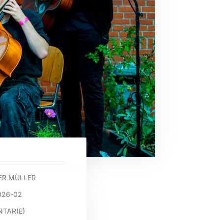
ER MÜLLER
026-02
TAR(E)