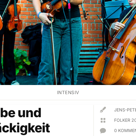
INTENSIV
ebe und

JENS-PET

FOLKER 2
ckigkeit

0 KOMMEN