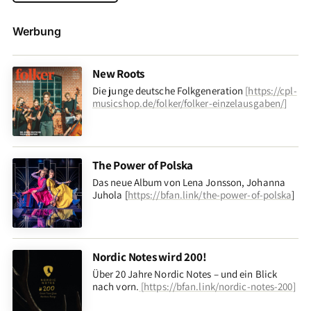
Werbung
New Roots
Die junge deutsche Folkgeneration
[
https://cpl-
musicshop.de/folker/folker-einzelausgaben/
]
The Power of Polska
Das neue Album von Lena Jonsson, Johanna
Juhola [
https://bfan.link/the-power-of-polska
]
Nordic Notes wird 200!
Über 20 Jahre Nordic Notes – und ein Blick
nach vorn
.
[
https://bfan.link/nordic-notes-200
]