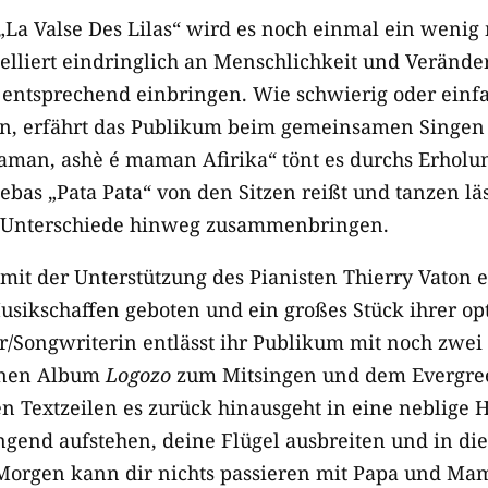
La Valse Des Lilas“ wird es noch einmal ein wenig
elliert eindringlich an Menschlichkeit und Verände
e entsprechend einbringen. Wie schwierig oder einfa
n, erfährt das Publikum beim gemeinsamen Singen 
maman, ashè é maman Afirika“ tönt es durchs Erholu
ebas „Pata Pata“ von den Sitzen reißt und tanzen lä
 Unterschiede hinweg zusammenbringen.
mit der Unterstützung des Pianisten Thierry Vaton e
usikschaffen geboten und ein großes Stück ihrer op
er/Songwriterin entlässt ihr Publikum mit noch zwei
enen Album
Logozo
zum Mitsingen und dem Evergre
en Textzeilen es zurück hinausgeht in eine neblige 
gend aufstehen, deine Flügel ausbreiten und in die
Morgen kann dir nichts passieren mit Papa und Mam