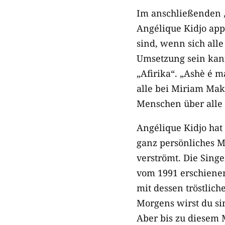
Im anschließenden „
Angélique Kidjo app
sind, wenn sich all
Umsetzung sein kan
„Afirika“. „Ashè é 
alle bei Miriam Mak
Menschen über alle
Angélique Kidjo hat 
ganz persönliches M
verströmt. Die Sing
vom 1991 erschien
mit dessen tröstlich
Morgens wirst du sin
Aber bis zu diesem 