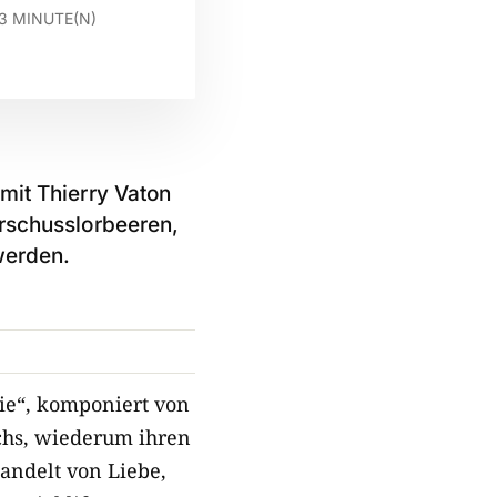
3
MINUTE(N)
mit Thierry Vaton
orschusslorbeeren,
werden.
ie“, komponiert von
chs, wiederum ihren
andelt von Liebe,