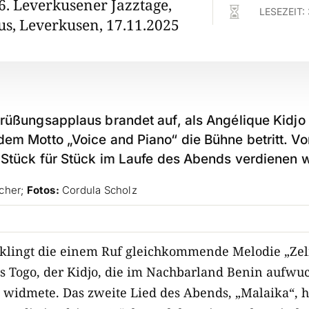
6. Leverkusener Jazztage,

LESEZEIT:
s, Leverkusen, 17.11.2025
grüßungsapplaus brandet auf, als Angélique Kidjo 
dem Motto „Voice and Piano“ die Bühne betritt. V
n Stück für Stück im Laufe des Abends verdienen 
cher;
Fotos:
Cordula Scholz
rklingt die einem Ruf gleichkommende Melodie „Zel
us Togo, der Kidjo, die im Nachbarland Benin aufwu
 widmete. Das zweite Lied des Abends, „Malaika“, h