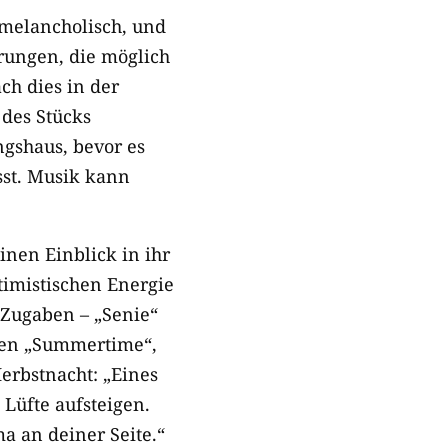
 melancholisch, und
rungen, die möglich
ch dies in der
des Stücks
ngshaus, bevor es
sst. Musik kann
inen Einblick in ihr
timistischen Energie
 Zugaben – „Senie“
en „Summertime“,
Herbstnacht: „Eines
 Lüfte aufsteigen.
a an deiner Seite.“