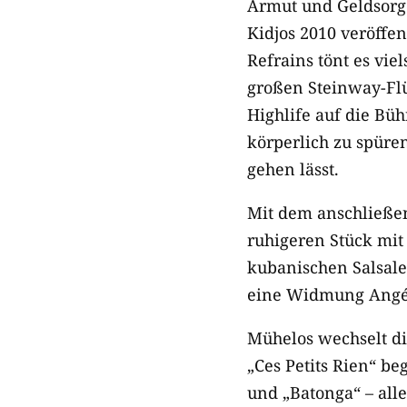
Armut und Geldsorge
Kidjos 2010 veröff
Refrains tönt es vi
großen Steinway-Flü
Highlife auf die Bü
körperlich zu spüren
gehen lässt.
Mit dem anschließen
ruhigeren Stück mit
kubanischen Salsale
eine Widmung Angéli
Mühelos wechselt d
„Ces Petits Rien“ be
und „Batonga“ – all