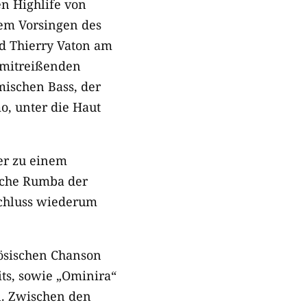
en Highlife von
zem Vorsingen des
nd Thierry Vaton am
 mitreißenden
mischen Bass, der
mo, unter die Haut
er zu einem
ische Rumba der
schluss wiederum
ösischen Chanson
its, sowie „Ominira“
n. Zwischen den