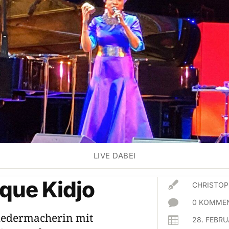
LIVE DABEI
que Kidjo

CHRISTO

0 KOMMEN
iedermacherin mit

28. FEBR