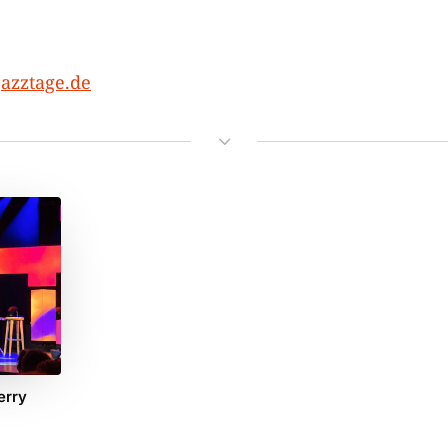
azztage.de
3
erry