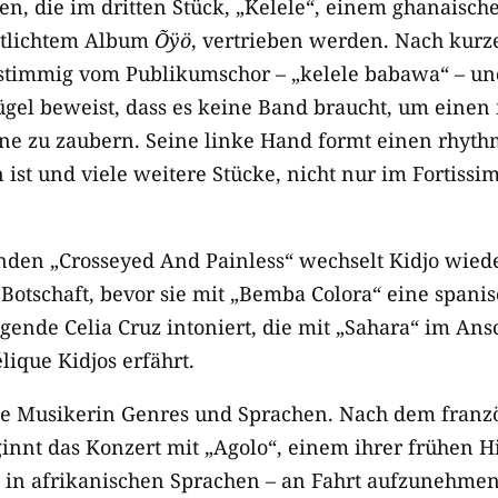
n, die im dritten Stück, „Kelele“, einem ghanaisch
entlichtem Album
Õÿö
, vertrieben werden. Nach kur
elstimmig vom Publikumschor – „kelele babawa“ – u
gel beweist, dass es keine Band braucht, um einen
hne zu zaubern. Seine linke Hand formt einen rhyth
 ist und viele weitere Stücke, nicht nur im Fortissi
den „Crosseyed And Painless“ wechselt Kidjo wied
 Botschaft, bevor sie mit „Bemba Colora“ eine span
gende Celia Cruz intoniert, die mit „Sahara“ im An
que Kidjos erfährt.
ie Musikerin Genres und Sprachen. Nach dem franz
ginnt das Konzert mit „Agolo“, einem ihrer frühen H
e in afrikanischen Sprachen – an Fahrt aufzunehme