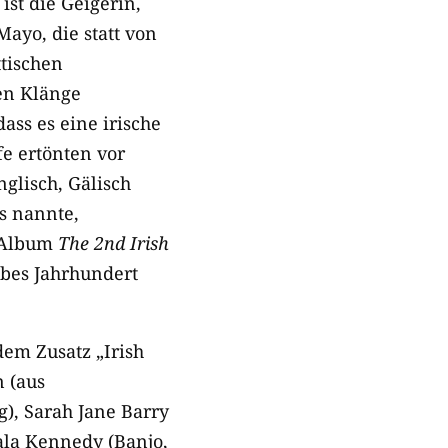
st die Geigerin,
ayo, die statt von
tischen
len Klänge
ss es eine irische
fe ertönten vor
glisch, Gälisch
s nannte,
m Album
The 2nd Irish
lbes Jahrhundert
dem Zusatz „Irish
n (aus
g), Sarah Jane Barry
ala Kennedy (Banjo,