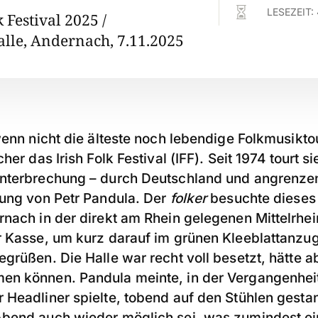

LESEZEIT:
k Festival 2025 /
alle, Andernach, 7.11.2025
wenn nicht die älteste noch lebendige Folkmusikt
her das Irish Folk Festival (IFF). Seit 1974 tourt si
nterbrechung – durch Deutschland und angrenzen
tung von Petr Pandula. Der
folker
besuchte dieses 
rnach in der direkt am Rhein gelegenen Mittelrhei
r Kasse, um kurz darauf im grünen Kleeblattanzu
grüßen. Die Halle war recht voll besetzt, hätte 
n können. Pandula meinte, in der Vergangenheit
 Headliner spielte, tobend auf den Stühlen gesta
Abend auch wieder möglich sei, was zumindest e