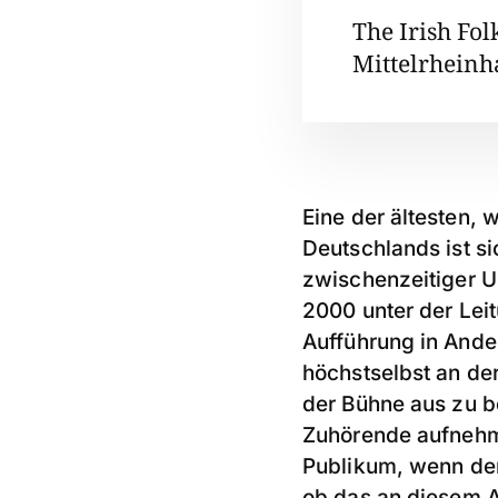
The Irish Fol
Mittelrheinh
Eine der ältesten, 
Deutschlands ist sic
zwischenzeitiger U
2000 unter der Lei
Aufführung in Ande
höchstselbst an de
der Bühne aus zu be
Zuhörende aufnehme
Publikum, wenn der
ob das an diesem 