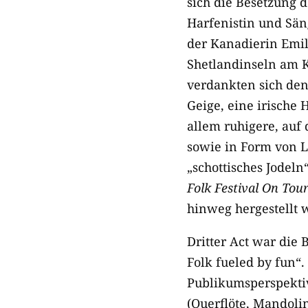
sich die Besetzung 
Harfenistin und Sän
der Kanadierin Emi
Shetlandinseln am K
verdankten sich den
Geige, eine irische 
allem ruhigere, auf 
sowie in Form von Li
„schottisches Jodel
Folk Festival On Tou
hinweg hergestellt 
Dritter Act war die
Folk fueled by fun“
Publikumsperspektiv
(Querflöte, Mandoli