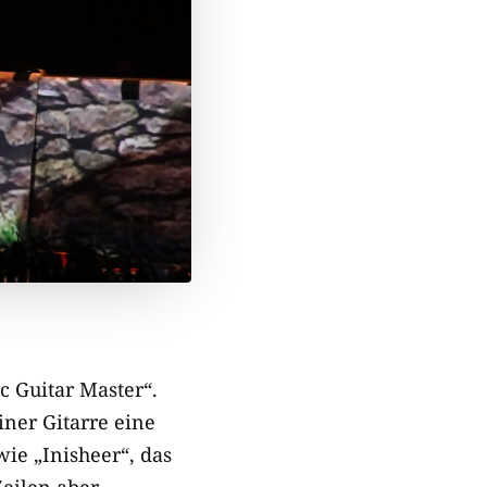
c Guitar Master“.
iner Gitarre eine
ie „Inisheer“, das
eilen aber