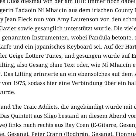
des Duos diesmal von der am IHB: Immer noch dabei i
gerin Éadaoin Ní Mhaicín aus dem irischen County M
ly Jean Fleck nun von Amy Laurenson von den schot
lavier sowie gesanglich unterstützt wurde. Die vie
 genannten Instrumenten, wobei Pandula betonte, da
Harfe und ein japanisches Keyboard sei. Auf der Har
der Geige flottere Tunes, und gesungen wurde auf En
lting, also Gesang ohne Text oder, wie Ní Mhaicín e
n“. Das Lilting erinnerte an ein ebensolches auf de
r
von 1975, sodass hier eine Verbindung über ein ha
wurde.
 Band The Craic Addicts, die angekündigt wurde mit 
. Das Quintett aus Sligo bestand an diesem Abend vo
e) links nach rechts aus Ray Coen (E-Gitarre, Gesan
ne, Gesang), Peter Crann (Bodhrán, Gesang), Fionnu