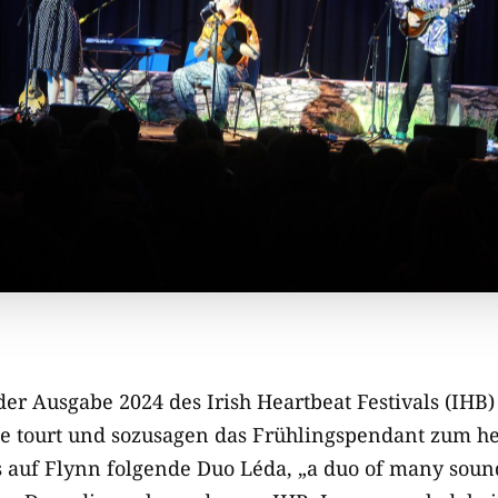
r Ausgabe 2024 des Irish Heartbeat Festivals (IHB) 
e tourt und sozusagen das Frühlingspendant zum her
as auf Flynn folgende Duo Léda, „a duo of many soun