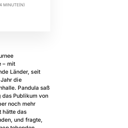
4
MINUTE(N)
ournee
e – mit
de Länder, seit
Jahr die
nhalle. Pandula saß
g das Publikum von
aber noch mehr
 hätte das
nden, und fragte,
inen tobenden