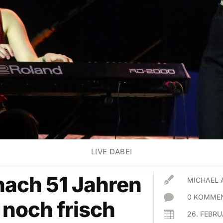
LIVE DABEI
nach 51 Jahren

MICHAEL 

0 KOMMEN
noch frisch

26. FEBR