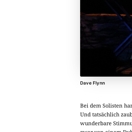
Dave Flynn
Bei dem Solisten han
Und tatsächlich zau
wunderbare Stimmung
zwar von einem Dub