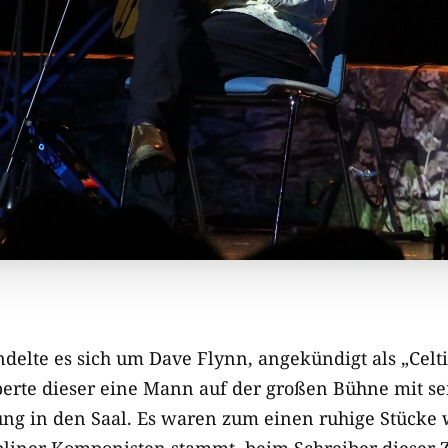
delte es sich um Dave Flynn, angekündigt als „Celti
berte dieser eine Mann auf der großen Bühne mit se
 in den Saal. Es waren zum einen ruhige Stücke w
liner Komponisten stammt, beim Schreiber dieser Z