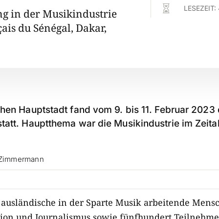

LESEZEIT:
ng in der Musikindustrie
çais du Sénégal, Dakar,
chen Hauptstadt fand vom 9. bis 11. Februar 202
att. Hauptthema war die Musikindustrie im Zeital
a Zimmermann
 ausländische in der Sparte Musik arbeitende Mens
tion und Journalismus sowie fünfhundert Teilnehm