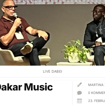
LIVE DABEI
akar Music

MARTINA

0 KOMMEN

23. FEBR