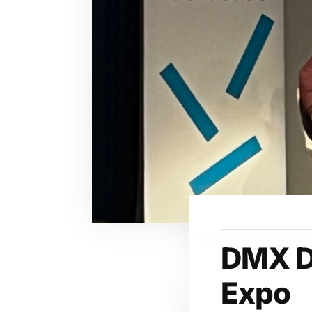
DMX D
Expo