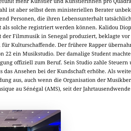
gefühlt mehr Künstler und Künstlerinnen pro Quadr
ahl ist aber selbst dem ministeriellen Berater unbeka
end Personen, die ihren Lebensunterhalt tatsächlich
 als solche registriert werden können. Kalidou Dio
 der Filmmusik in Senegal produziert, beklagte vor
 für Kulturschaffende. Der frühere Rapper übernah
on 22 ein Musikstudio. Der damalige Student machte
gung offiziell zum Beruf. Sein Studio zahle Steuern
as das Ansehen bei der Kundschaft erhöhe. Als weit
ldung aus, auch wenn die Organisation der Musikberu
usique au Sénégal (AMS), seit der Jahrtausendwende