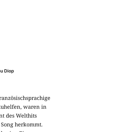
ou Diop
französischsprachige
zuhelfen, waren in
t des Welthits
er Song herkommt.