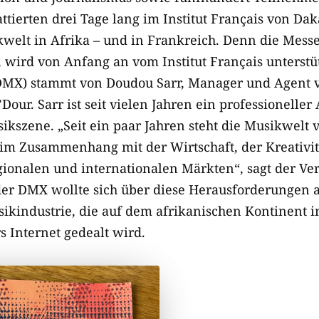
ttierten drei Tage lang im Institut Français von Da
ikwelt in Afrika – und in Frankreich. Denn die Mess
, wird von Anfang an vom Institut Français unterstüt
DMX) stammt von Doudou Sarr, Manager und Agent 
Dour. Sarr ist seit vielen Jahren ein professioneller
ikszene. „Seit ein paar Jahren steht die Musikwelt 
m Zusammenhang mit der Wirtschaft, der Kreativitä
gionalen und internationalen Märkten“, sagt der Ver
der DMX wollte sich über diese Herausforderungen 
sikindustrie, die auf dem afrikanischen Kontinent 
s Internet gedealt wird.