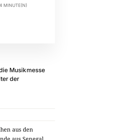
4
MINUTE(N)
3 die Musikmesse
ter der
chen aus den
ende aus Senegal