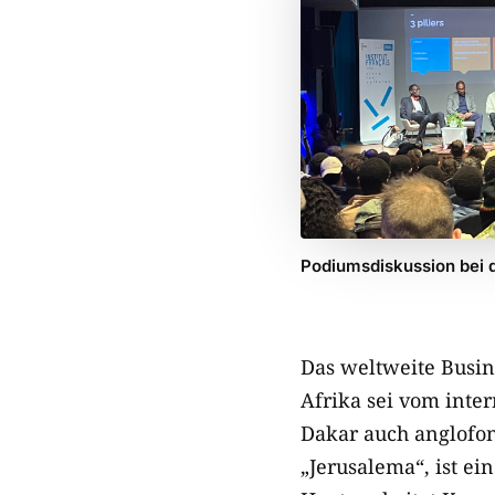
Podiumsdiskussion bei d
Das weltweite Busine
Afrika sei vom inte
Dakar auch anglofon
„Jerusalema“, ist ei