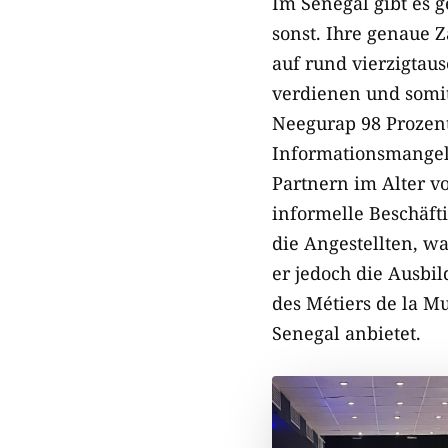
Im Senegal gibt es 
sonst. Ihre genaue Z
auf rund vierzigtaus
verdienen und somit
Neegurap 98 Prozent
Informationsmangel
Partnern im Alter v
informelle Beschäfti
die Angestellten, w
er jedoch die Ausbi
des Métiers de la M
Senegal anbietet.