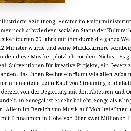
illustrierte Aziz Dieng, Berater im Kulturministeri
mer noch schwierigen sozialen Status der Kultursc
siker tourten 25 Jahre mit ihm durch die ganze Welt
12 Minister wurde und seine Musikkarriere vorübe
anden diese Musiker plötzlich vor dem Nichts.“ Es g
al: Subventionen für kreative Projekte, ein Gesetz 
tenden, das ihnen Rechte einräumt wie allen Arbe
torinnenanteile beim Kauf von Streaming einbehalt
 derzeit von der Regierung mit den Akteuren und O
ndelt. In Senegal ist es sehr beliebt, Songs als Kli
 Allein im Bereich von Musik auf Mobiltelefonen 
n mit Einnahmen in Höhe von über zwei Millionen E