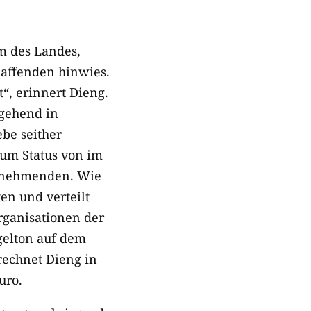
um des Landes,
haffenden hinwies.
“, erinnert Dieng.
rgehend in
ebe seither
zum Status von im
itnehmenden. Wie
en und verteilt
rganisationen der
ngelton auf dem
rechnet Dieng in
uro.