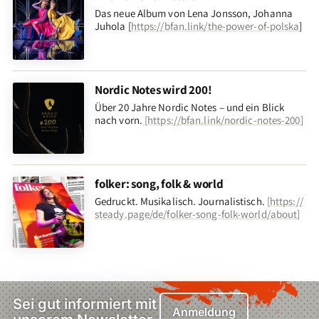
Das neue Album von Lena Jonsson, Johanna
Juhola [
https://bfan.link/the-power-of-polska
]
Nordic Notes wird 200!
Über 20 Jahre Nordic Notes – und ein Blick
nach vorn
.
[
https://bfan.link/nordic-notes-200
]
folker: song, folk & world
Gedruckt. Musikalisch. Journalistisch.
[
https://
steady.page/de/folker-song-folk-world/about
]
Sei gut informiert mit
Anmeldung