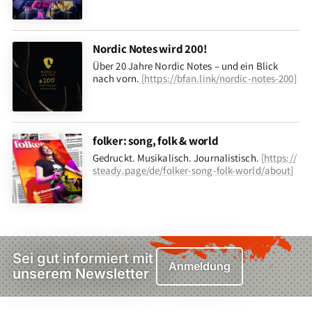
Nordic Notes wird 200!
Über 20 Jahre Nordic Notes – und ein Blick
nach vorn
.
[
https://bfan.link/nordic-notes-200
]
folker: song, folk & world
Gedruckt. Musikalisch. Journalistisch.
[
https://
steady.page/de/folker-song-folk-world/about
]
Sei gut informiert mit
Anmeldung
unserem Newsletter