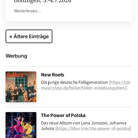
Göttingen, 3.-4.7.2026
Weiterlesen...
« Ältere Einträge
Werbung
New Roots
Die junge deutsche Folkgeneration
[
https://cpl-
musicshop.de/folker/folker-einzelausgaben/
]
The Power of Polska
Das neue Album von Lena Jonsson, Johanna
Juhola [
https://bfan.link/the-power-of-polska
]