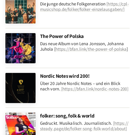
Die junge deutsche Folkgeneration
[
https://cpl-
musicshop.de/folker/folker-einzelausgaben/
]
The Power of Polska
Das neue Album von Lena Jonsson, Johanna
Juhola [
https://bfan.link/the-power-of-polska
]
Nordic Notes wird 200!
Über 20 Jahre Nordic Notes – und ein Blick
nach vorn
.
[
https://bfan.link/nordic-notes-200
]
folker: song, folk & world
Gedruckt. Musikalisch. Journalistisch.
[
https://
steady.page/de/folker-song-folk-world/about
]