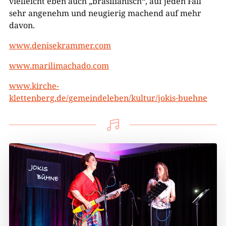
vielleicht eben auch „brasilianisch“, auf jeden Fall
sehr angenehm und neugierig machend auf mehr
davon.
www.denisekrammer.com
www.marilimachado.com
www.kirche-
klettenberg.de/gemeindeleben/kultur/jokis-buehne
