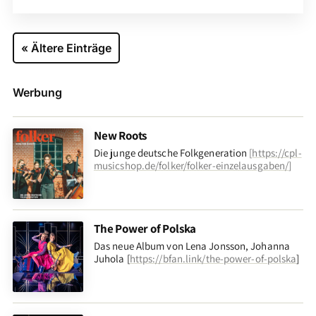
« Ältere Einträge
Werbung
New Roots
Die junge deutsche Folkgeneration
[
https://cpl-
musicshop.de/folker/folker-einzelausgaben/
]
The Power of Polska
Das neue Album von Lena Jonsson, Johanna
Juhola [
https://bfan.link/the-power-of-polska
]