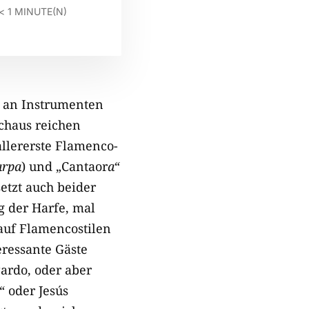
< 1
MINUTE(N)
m an Instrumenten
rchaus reichen
allererste Flamenco-
arpa
) und „Cantaor
a“
etzt auch beider
g der Harfe, mal
 auf Flamencostilen
eressante Gäste
Pardo, oder aber
“ oder Jesús