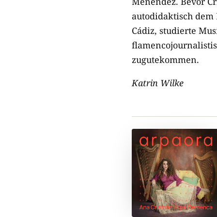
Menéndez. Bevor Cri
autodidaktisch dem 
Cádiz, studierte Mu
flamencojournalistis
zugutekommen.
Katrin Wilke