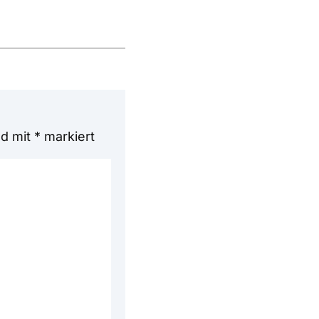
nd mit
*
markiert