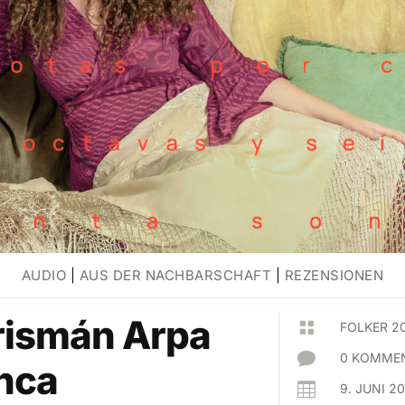
AUDIO
|
AUS DER NACHBARSCHAFT
|
REZENSIONEN
rismán Arpa

FOLKER 2

0 KOMMEN
nca

9. JUNI 2