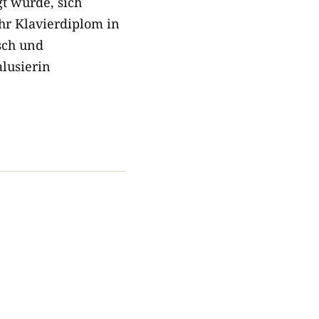
t wurde, sich
hr Klavierdiplom in
sch und
alusierin