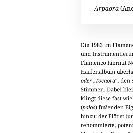
Arpaora
(And
Die 1983 im Flamenc
und Instrumentierun
Flamenco hiermit Neu
Harfenalbum überhau
oder „Tocaor
a“, den
Stimmen. Dabei blei
klingt diese fast wi
(
palos
) fußenden Eig
hinzu: der Flötist (
renommierte, potent