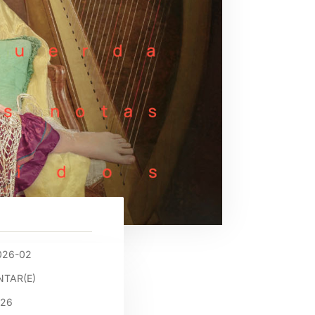
026-02
TAR(E)
026