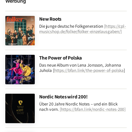
Werbung
New Roots
Die junge deutsche Folkgeneration
[
https://cpl-
musicshop.de/folker/folker-einzelausgaben/
]
The Power of Polska
Das neue Album von Lena Jonsson, Johanna
Juhola [
https://bfan.link/the-power-of-polska
]
Nordic Notes wird 200!
Über 20 Jahre Nordic Notes – und ein Blick
nach vorn
.
[
https://bfan.link/nordic-notes-200
]