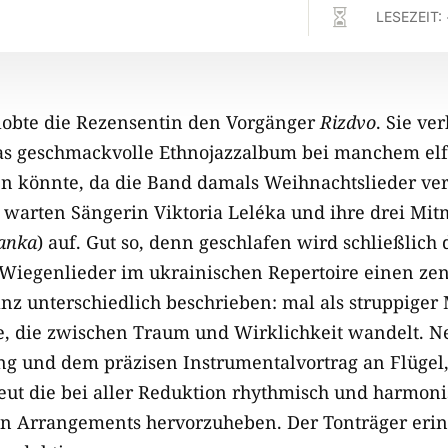

LESEZEIT:
 lobte die Rezensentin den Vorgänger
Rizdvo
. Sie ve
as geschmackvolle Ethnojazzalbum bei manchem elf
n könnte, da die Band damals Weihnachtslieder vert
warten Sängerin Viktoria Leléka und ihre drei Mit
anka
) auf. Gut so, denn geschlafen wird schließlich 
egenlieder im ukrainischen Repertoire einen zentr
anz unterschiedlich beschrieben: mal als struppiger
e, die zwischen Traum und Wirklichkeit wandelt. N
ng und dem präzisen Instrumentalvortrag an Flügel
eut die bei aller Reduktion rhythmisch und harmoni
n Arrangements hervorzuheben. Der Tonträger erin