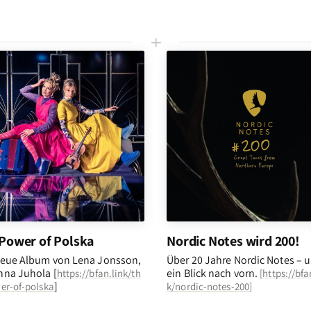
L
Power of Polska
Nordic Notes wird 200!
eue Album von Lena Jonsson,
Über 20 Jahre Nordic Notes – 
na Juhola [
ein Blick nach vorn
.
https://bfan.link/th
[
https://bfa
]
er-of-polska
k/nordic-notes-200
]