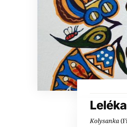
Leléka
Kolysanka
(F