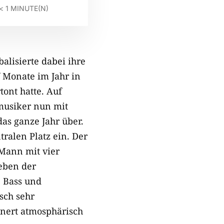
< 1
MINUTE(N)
rbalisierte dabei ihre
 Monate im Jahr in
ont hatte. Auf
musiker nun mit
das ganze Jahr über.
alen Platz ein. Der
 Mann mit vier
eben der
, Bass und
sch sehr
nert atmosphärisch