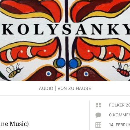
AUDIO
|
VON ZU HAUSE

FOLKER 2

0 KOMMEN
ine Music)

14. FEBRU