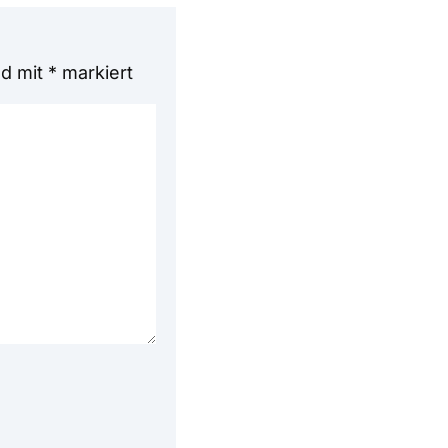
nd mit
*
markiert