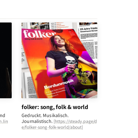
folker: song, folk & world
und
Gedruckt. Musikalisch.
Journalistisch.
n.lin
[
https://steady.page/d
e/folker-song-folk-world/about
]