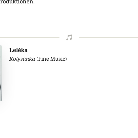
Produktionen.

Leléka
Kolysanka
(Fine Music)