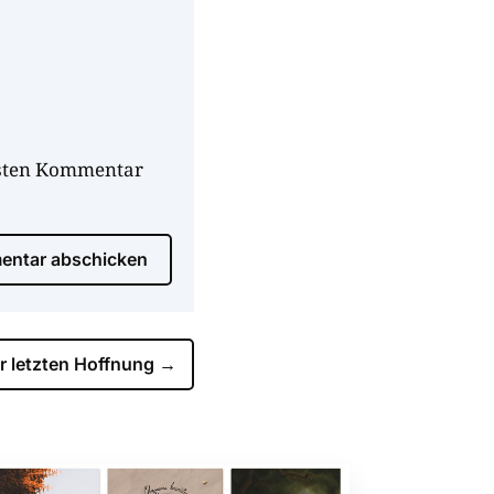
hsten Kommentar
ntar abschicken
er letzten Hoffnung
→