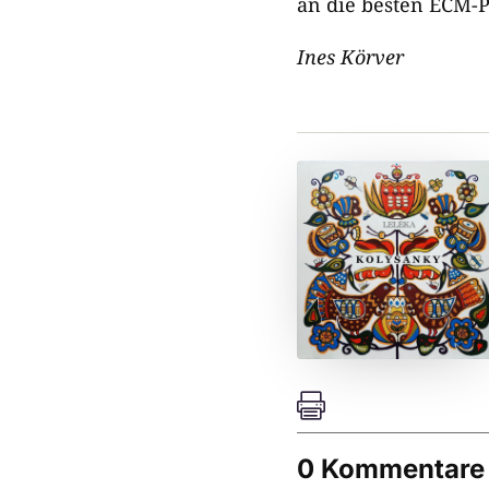
an die besten ECM-
Ines Körver

0 Kommentare