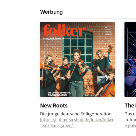
Werbung
New Roots
The 
Die junge deutsche Folkgeneration
Das n
Johan
[
https://cpl-musicshop.de/folker/folker
-einzelausgaben/
]
e-pow