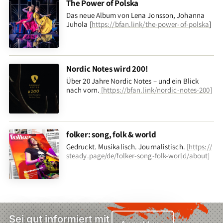
The Power of Polska
Das neue Album von Lena Jonsson, Johanna
Juhola [
https://bfan.link/the-power-of-polska
]
Nordic Notes wird 200!
Über 20 Jahre Nordic Notes – und ein Blick
nach vorn
.
[
https://bfan.link/nordic-notes-200
]
folker: song, folk & world
Gedruckt. Musikalisch. Journalistisch.
[
https://
steady.page/de/folker-song-folk-world/about
]
Sei gut informiert mit