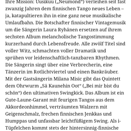
Ihre Mission: Uusikuu („Neumond“) verleihen seit fast
zwanzig Jahren dem finnischen Tango neues Leben –
ja, katapultieren ihn in eine ganz neue musikalische
Umlaufbahn. Die Botschafter finnischer Vintagemusik
um die Sängerin Laura Ryhänen ersetzen auf ihrem
sechsten Album melancholische Tangostimmung
kurzerhand durch Lebensfreude. Alle zwölf Titel sind
voller Witz, schmachten voller Dramatik und
sprühen vor leidenschaftlich-tanzbaren Rhythmen.
Die Sängerin singt über eine Verbrecherin, eine
Tänzerin im Rotlichtviertel und einen Bankräuber.
Mit der Gastsängerin Milana Misic gibt das Quintett
dem Ohrwurm „Sä Kaunehin Oot“ („Bei mir bist du
schön“) den ultimativen Swingkick. Das Album ist ein
Gute-Laune-Garant mit feurigen Tangos aus dem
Akkordeonhimmel, verträumten Walzern mit
Geigenschmalz, frechen finnischen Jenkkas und
Humppas und unfassbar leichtfüßigem Swing. Als i-
Tüpfelchen kommt stets der hintersinnig-finnische