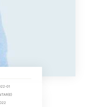
022-01
TAR(E)
2022