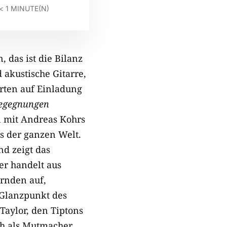
< 1
MINUTE(N)
 das ist die Bilanz
 akustische Gitarre,
erten auf Einladung
egegnungen
n mit Andreas Kohrs
us der ganzen Welt.
nd zeigt das
er handelt aus
rnden auf,
. Glanzpunkt des
 Taylor, den Tiptons
ch als Mutmacher