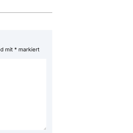
nd mit
*
markiert